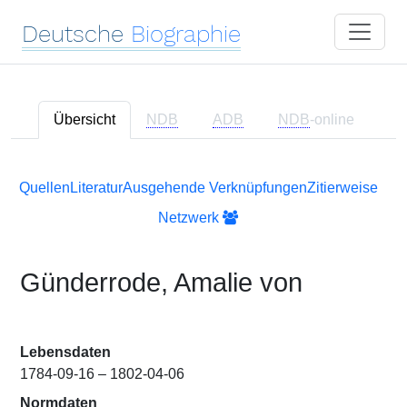
Deutsche
Biographie
Übersicht
NDB
ADB
NDB
-online
Quellen
Literatur
Ausgehende Verknüpfungen
Zitierweise
Netzwerk
Günderrode, Amalie von
Lebensdaten
1784-09-16 – 1802-04-06
Normdaten