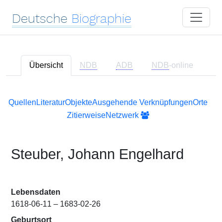
Deutsche
Biographie
Übersicht
NDB
ADB
NDB
-online
Quellen
Literatur
Objekte
Ausgehende Verknüpfungen
Orte
Zitierweise
Netzwerk
Steuber, Johann Engelhard
Lebensdaten
1618-06-11 – 1683-02-26
Geburtsort