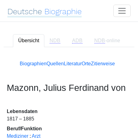
Deutsche
Biographie
Übersicht
NDB
ADB
NDB
-online
Biographien
Quellen
Literatur
Orte
Zitierweise
Mazonn, Julius Ferdinand von
Lebensdaten
1817 – 1885
Beruf/Funktion
Mediziner
;
Arzt