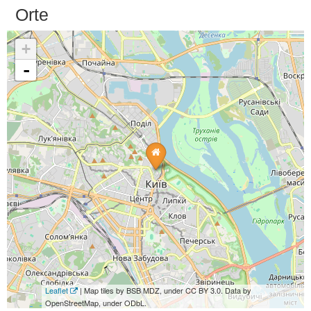
Orte
+
-
Leaflet
| Map tiles by BSB MDZ, under CC BY 3.0. Data by
OpenStreetMap, under ODbL.