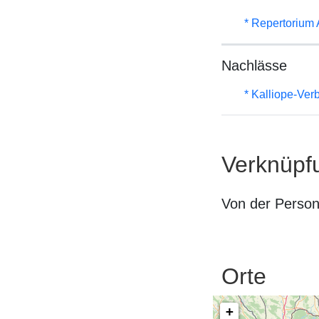
* Repertorium
Nachlässe
* Kalliope-Ve
Verknüpf
Von der Perso
Orte
+