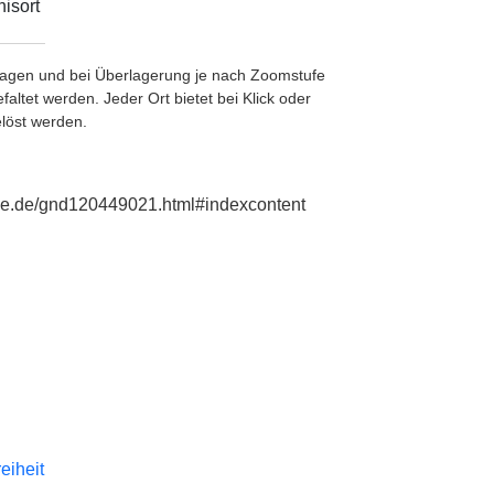
isort
etragen und bei Überlagerung je nach Zoomstufe
ltet werden. Jeder Ort bietet bei Klick oder
löst werden.
phie.de/gnd120449021.html#indexcontent
reiheit