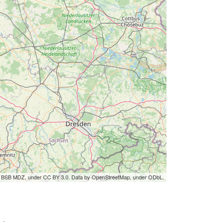
by BSB MDZ, under CC BY 3.0. Data by OpenStreetMap, under ODbL.