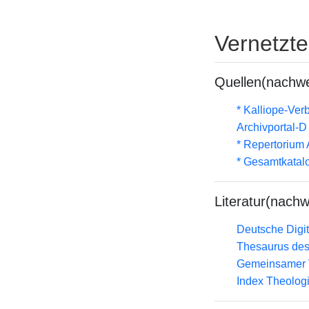
Vernetzt
Quellen(nachwe
* Kalliope-Ve
Archivportal-
* Repertorium
* Gesamtkatal
Literatur(nachw
Deutsche Digit
Thesaurus des
Gemeinsamer 
Index Theolog