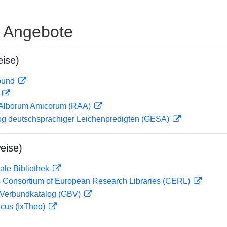
e Angebote
ise)
rbund
D
 Alborum Amicorum (RAA)
og deutschsprachiger Leichenpredigten (GESA)
eise)
ale Bibliothek
 Consortium of European Research Libraries (CERL)
Verbundkatalog (GBV)
icus (IxTheo)