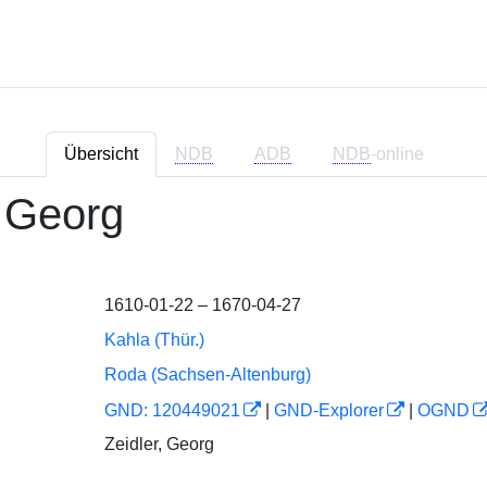
Übersicht
NDB
ADB
NDB
-online
, Georg
1610-01-22 – 1670-04-27
Kahla (Thür.)
Roda (Sachsen-Altenburg)
GND: 120449021
|
GND-Explorer
|
OGND
Zeidler, Georg