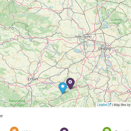
Leaflet
| Map tiles 
te