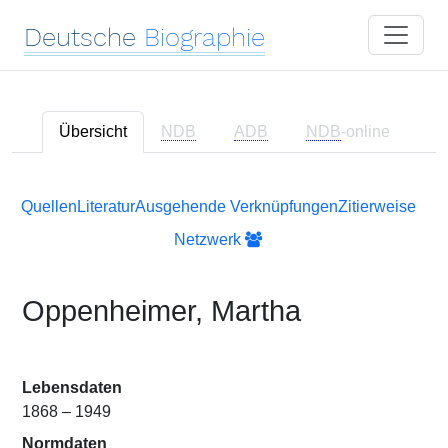
Deutsche
Biographie
Übersicht
NDB
ADB
NDB
-online
Quellen
Literatur
Ausgehende Verknüpfungen
Zitierweise
Netzwerk
Oppenheimer, Martha
Lebensdaten
1868 – 1949
Normdaten