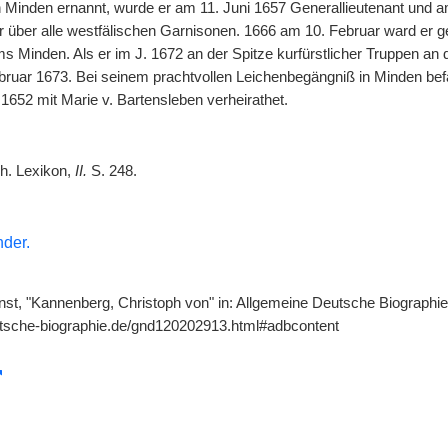
Minden ernannt, wurde er am 11. Juni 1657 Generallieutenant und am 
r über alle westfälischen Garnisonen. 1666 am 10. Februar ward er 
s Minden. Als er im J. 1672 an der Spitze kurfürstlicher Truppen an
bruar 1673. Bei seinem prachtvollen Leichenbegängniß in Minden bef
1652 mit Marie v. Bartensleben verheirathet.
ph. Lexikon,
II.
S. 248.
nder.
nst, "Kannenberg, Christoph von" in: Allgemeine Deutsche Biographie 
utsche-biographie.de/gnd120202913.html#adbcontent