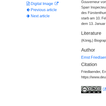
Gouverneur von 
Digital Image
Sparr Inspecteu
Previous article
des Fürstenthum
Next article
starb am 10. Fe
dem 13. Januar 
Literature
(König,) Biogra
Author
Ernst Friedlae
Citation
Friedlaender, Er
https://www.de