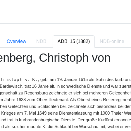
Overview
NDB
ADB
15 (1882)
NDB
-online
nberg, Christoph von
hristoph v.
K.
, geb. am 19. Januar 1615 als Sohn des kurbran
 Bardewisch, trat 16 Jahre alt, in schwedische Dienste und war zuers
enschaft zu Regensburg zeichnete er sich bei mehreren Gelegenhe
um Jahre 1638 zum Oberstlieutenant. Als Oberst eines Reiterregiment
chen Gefechten und Schlachten bei, zeichnete sich besonders bei der
Krieges am 7. Mai 1649 seine Dienstentlassung mit 1000 Thaler Wa
 und trat in kurbrandenburgische Dienste. Der große Kurfürst ernan
und als solcher machte
K.
die Schlacht bei Warschau mit, wobei er v