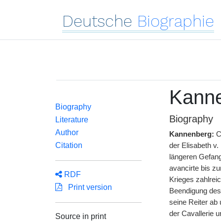
Deutsche
Biographie
Kanne
Biography
Biography
Literature
Author
Kannenberg:
C
Citation
der Elisabeth v.
längeren Gefang
avancirte bis z
RDF
Krieges zahlrei
Print version
Beendigung des 
seine Reiter ab
der Cavallerie 
Source in print