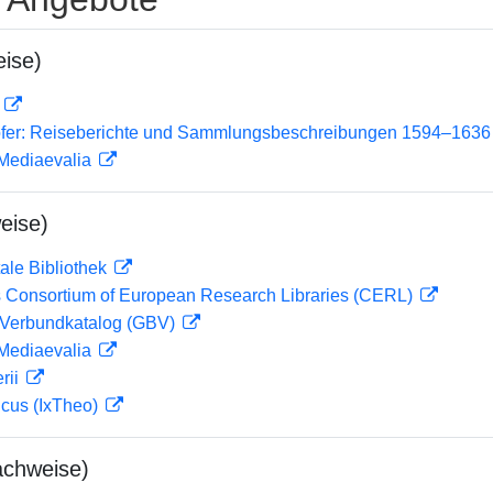
ise)
D
ofer: Reiseberichte und Sammlungsbeschreibungen 1594–1636
 Mediaevalia
eise)
ale Bibliothek
 Consortium of European Research Libraries (CERL)
Verbundkatalog (GBV)
 Mediaevalia
rii
icus (IxTheo)
achweise)