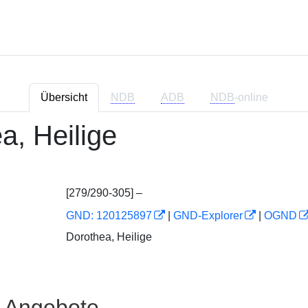
Übersicht
NDB
ADB
NDB
-online
a, Heilige
[279/290-305] –
GND: 120125897
|
GND-Explorer
|
OGND
Dorothea, Heilige
e Angebote