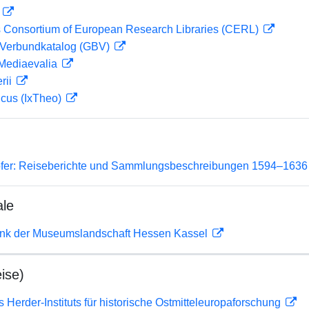
D
 Consortium of European Research Libraries (CERL)
Verbundkatalog (GBV)
 Mediaevalia
rii
icus (IxTheo)
ofer: Reiseberichte und Sammlungsbeschreibungen 1594–1636
ale
nk der Museumslandschaft Hessen Kassel
ise)
s Herder-Instituts für historische Ostmitteleuropaforschung