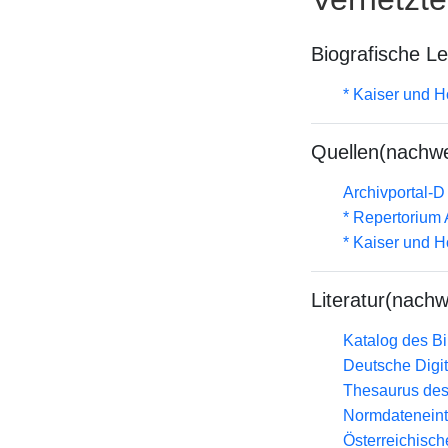
Biografische L
* Kaiser und H
Quellen(nachwe
Archivportal-
* Repertorium
* Kaiser und H
Literatur(nachw
Katalog des B
Deutsche Digit
Thesaurus des
Normdateneint
Österreichisc