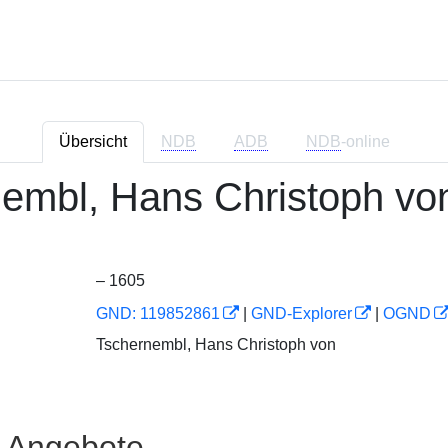
Übersicht
NDB
ADB
NDB
-online
embl, Hans Christoph vo
– 1605
GND: 119852861
|
GND-Explorer
|
OGND
Tschernembl, Hans Christoph von
e Angebote