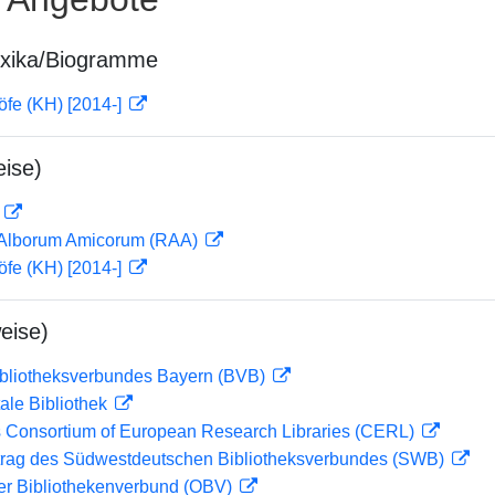
exika/Biogramme
öfe (KH) [2014-]
ise)
D
 Alborum Amicorum (RAA)
öfe (KH) [2014-]
eise)
ibliotheksverbundes Bayern (BVB)
ale Bibliothek
 Consortium of European Research Libraries (CERL)
rag des Südwestdeutschen Bibliotheksverbundes (SWB)
her Bibliothekenverbund (OBV)