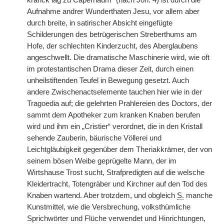
kranck lag zu Capernaum“ (nach Joh. 4) ist durch die
Aufnahme andrer Wunderthaten Jesu, vor allem aber
durch breite, in satirischer Absicht eingefügte
Schilderungen des betrügerischen Streberthums am
Hofe, der schlechten Kinderzucht, des Aberglaubens
angeschwellt. Die dramatische Maschinerie wird, wie oft
im protestantischen Drama dieser Zeit, durch einen
unheilstiftenden Teufel in Bewegung gesetzt. Auch
andere Zwischenactselemente tauchen hier wie in der
Tragoedia auf; die gelehrten Prahlereien des Doctors, der
sammt dem Apotheker zum kranken Knaben berufen
wird und ihm ein „Cristier“ verordnet, die in den Kristall
sehende Zauberin, bäurische Völlerei und
Leichtgläubigkeit gegenüber dem Theriakkrämer, der von
seinem bösen Weibe geprügelte Mann, der im
Wirtshause Trost sucht, Strafpredigten auf die welsche
Kleidertracht, Totengräber und Kirchner auf den Tod des
Knaben wartend. Aber trotzdem, und obgleich
S.
manche
Kunstmittel, wie die Versbrechung, volksthümliche
Sprichwörter und Flüche verwendet und Hinrichtungen,