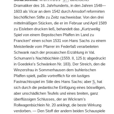
Dramatiker des 16. Jahrhunderts, in den Jahren 1548—
1603 als Vicar an dem 1542 durch Amsdorf reformirten
bischöflichen Stifte zu Zeitz nachweisbar. Von den drei
mittelmäßigen Stücken, die er im Februar und April 1589
zu Eisleben drucken ließ, behandelt das „Kurtzweilig
Spiel von einem Bepstischen Pfaffen im Land zu
Francken“ einen schon 1531 von Hans Sachs zu einem
Meisterliede vom Pfarrer im Federfaß verarbeiteten
Schwank nach der prosaischen Erzählung in Val.
Schumann's Nachtbüchlein (1559. II, 125
b;
abgedruckt
in Goedeke's Schwänken Nr. 183). Der Streich, den die
Winzersfrau in Sommerhausen dem buhlerischen
Pfaffen spielt, paßte vortrefflich für ein lustiges
Fastnachtsspiel im Stile des Hans Sachs; aber
S.
hat
sich durch die pedantische Einfügung eines böswilligen,
aber unschädlichen Teufels und eines breiten, ganz
überflüssigen Schlusses, der an Wickram's
Rollwagenbüchlein Nr. 20 anklingt, die beste Wirkung
verdorben. — Den Stoff der andern beiden Schauspiele