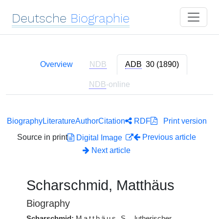
Deutsche
Biographie
Overview
NDB
ADB
30 (1890)
NDB
-online
Biography
Literature
Author
Citation
RDF
Print version
Source in print
Previous article
Digital Image
Next article
Scharschmid, Matthäus
Biography
Scharschmid:
Matthäus
S.
, lutherischer