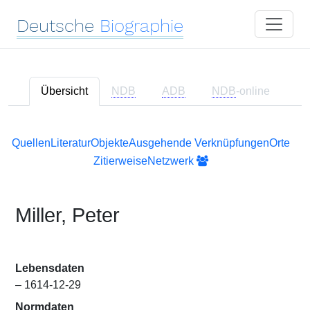
Deutsche
Biographie
Übersicht
NDB
ADB
NDB
-online
Quellen
Literatur
Objekte
Ausgehende Verknüpfungen
Orte
Zitierweise
Netzwerk
Miller, Peter
Lebensdaten
– 1614-12-29
Normdaten