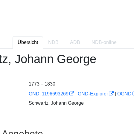
Übersicht
NDB
ADB
NDB
-online
tz, Johann George
1773 – 1830
GND: 1196693269
|
GND-Explorer
|
OGND
Schwartz, Johann George
e Angebote