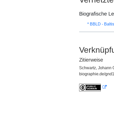
Biografische L
* BBLD - Balti
Verknüpf
Zitierweise
Schwartz, Johann G
biographie.de/gnd1