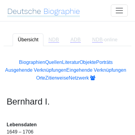
Deutsche
Biographie
Übersicht
NDB
ADB
NDB
-online
Biographien
Quellen
Literatur
Objekte
Porträts
Ausgehende Verknüpfungen
Eingehende Verknüpfungen
Orte
Zitierweise
Netzwerk
Bernhard I.
Lebensdaten
1649 – 1706