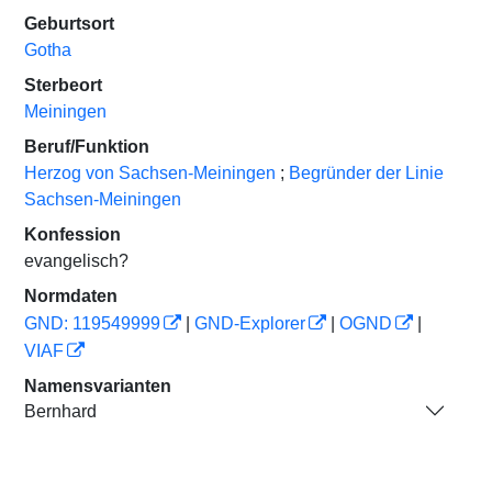
Geburtsort
Gotha
Sterbeort
Meiningen
Beruf/Funktion
Herzog von Sachsen-Meiningen
;
Begründer der Linie
Sachsen-Meiningen
Konfession
evangelisch?
Normdaten
GND: 119549999
|
GND-Explorer
|
OGND
|
VIAF
Namensvarianten
Bernhard