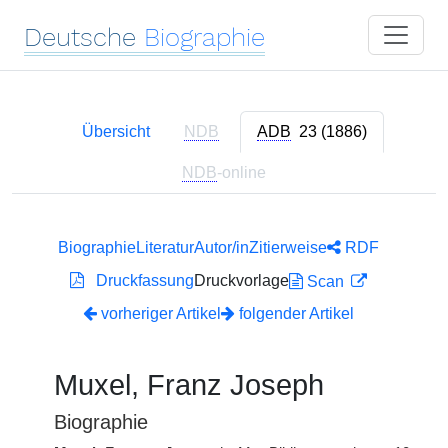
Deutsche
Biographie
Übersicht
NDB
ADB
23 (1886)
NDB
-online
Biographie
Literatur
Autor/in
Zitierweise
RDF
Druckfassung
Druckvorlage
Scan
vorheriger Artikel
folgender Artikel
Muxel, Franz Joseph
Biographie