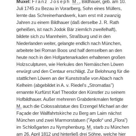
Muxel:
Franz Joseph
M.
, Bildhauer, geb. am 10.
Juli 1745 zu Bezau in Vorarlberg, Sohn eines Müllers,
lernte das Schreinerhandwerk, kam erst mit zwanzig
Jahren zu einem Bildhauer (daß derselbe J. R. Rath
geheißen, ist nach Jodok Bär ziemlich zweifelhaft),
bildete sich zu Mannheim, Straßburg und in den
Niederlanden weiter, gelangte endlich nach München,
arbeitete bei Roman Boos und half demselben an den
heute noch in den Hofgartenarkaden erhaltenen großen
Holzsculpturen, wie Herkules den Nemäischen Löwen
erwürgt und den Centaur erschlägt. Zur Belohnung für die
stattlichen Löwen an der Kunststraße von Abach nach
Kelheim (abgebildet in A. v. Riedel's „Stromatlas")
ernannte Kurfürst Karl Theodor den Künstler zu seinem
Hofbildhauer. Außer mehreren Grabdenkmalen fertigte
M.
auch die Colossalstatue
|
des Erzengel Michael an der
Fa
ç
ade der Wallfahrtskirche zu Berg am Laim nächst
München und zwei Marmorstatuen ("Apollo“ und „Flora")
im Schloßgarten zu Nymphenburg.
M.
starb zu München
am 26. April 1812 und hinterließ drei Söhne, welche hier