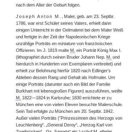
nach dem Alter der Geburt folgen.
Joseph Anton M.
, Maler, geb. am 23. Septbr.
1786, war erst Schüler seines Vaters, erhielt dann
einigen Unterricht in der Oelmalerei bei dem Maler Weiß
und fertigte in der Zeit der Napoleonischen Kriege
unzählige Porträts
en miniature
von französischen
Offizieren. Im J. 1819 malte
M.
ein Porträt König Max I.
(lithographirt durch seinen Bruder Johann Nep.
M.
und
hierdurch in Hunderten von Exemplaren verbreitet) und
erhielt zur Belohnung hierfür 1820 nach Edlinger's
Ableben dessen Rang und Gehalt als Hofmaler. Um
einige Porträts (darunter auch ein Bild der Familie
Burkhart mit lebensgroßen Figuren) auszuführen, weilte
M.
1822—1824 in Karlsruhe; 1830 errichtete er zu
München eine von vielen Eleven besuchte Malerschule.
Sein Tod erfolgte zu München am 20. Septbr. 1842.
Außer vielen Porträts ("Prinzessinnen des Herzogs von
Leuchtenberg“. „General Deroy“, „Herzog Karl von
Zweibrücken“, „Gs. Saporta“ etc.) schuf
M.
allerlei