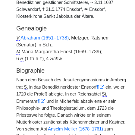
Benediktiner, geistlicher Schriftsteller,
~
3.11.1697
Schwandorf,
†
21.9.1774 Ensdorf,
⚰
Ensdorf,
Klosterkirche Sankt Jakobus der Ältere.
Genealogie
V
Abraham (1651–1738)
, Metzger, Ratsherr
(Senator) in Sch.;
M
Maria Margaretha Friesl (1669–1739);
6
B
(1 früh †), 4
Schw
.
Biographie
Nach dem Besuch des Jesuitengymnasiums in Amberg
trat
S.
in das Benediktinerkloster Ensdorf
¶
ein, wo er
1720 die Profeß ablegte. In der Reichsabtei
St.
Emmeram
¶
und in Michelfeld absolvierte er sein
Philosophie- und Theologiestudium, dem 1723 die
Priesterweihe folgte. Danach wirkte er in seinem
Mutterkloster zunächst als Küchenmeister und Kastner.
Von seinem Abt
Anselm Meiller (1678–1761)
zum