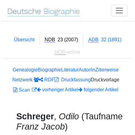
Deutsche
Biographie
Übersicht
NDB
23 (2007)
ADB
32 (1891)
NDB
-online
Genealogie
Biographie
Literatur
Autor/in
Zitierweise
Netzwerk
RDF
Druckfassung
Druckvorlage
vorheriger Artikel
folgender Artikel
Scan
Schreger
,
Odilo
(Taufname
Franz Jacob
)