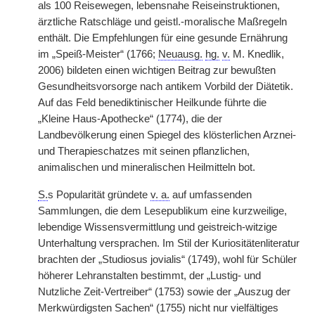
als 100 Reisewegen, lebensnahe Reiseinstruktionen,
ärztliche Ratschläge und geistl.-moralische Maßregeln
enthält. Die Empfehlungen für eine gesunde Ernährung
im „Speiß-Meister“ (1766;
Neuausg.
hg.
v.
M. Knedlik,
2006) bildeten einen wichtigen Beitrag zur bewußten
Gesundheitsvorsorge nach antikem Vorbild der Diätetik.
Auf das Feld benediktinischer Heilkunde führte die
„Kleine Haus-Apothecke“ (1774), die der
Landbevölkerung einen Spiegel des klösterlichen Arznei-
und Therapieschatzes mit seinen pflanzlichen,
animalischen und mineralischen Heilmitteln bot.
S.
s Popularität gründete
v. a.
auf umfassenden
Sammlungen, die dem Lesepublikum eine kurzweilige,
lebendige Wissensvermittlung und geistreich-witzige
Unterhaltung versprachen. Im Stil der Kuriositätenliteratur
brachten der „Studiosus jovialis“ (1749), wohl für Schüler
höherer Lehranstalten bestimmt, der „Lustig- und
Nutzliche Zeit-Vertreiber“ (1753) sowie der „Auszug der
Merkwürdigsten Sachen“ (1755) nicht nur vielfältiges