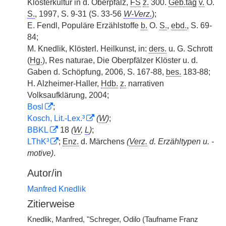
Klosterkultur in d. Oberpfalz,
FS
z.
300.
Geb.tag
v.
O.
S.
, 1997, S. 9-31 (S. 33-56
W-Verz.
);
E. Fendl, Populäre Erzählstoffe
b.
O.
S.
,
ebd.
, S. 69-
84;
M. Knedlik, Klösterl. Heilkunst, in:
ders.
u. G. Schrott
(
Hg.
), Res naturae, Die Oberpfälzer Klöster u. d.
Gaben d. Schöpfung, 2006, S. 167-88,
bes.
183-88;
H. Alzheimer-Haller,
Hdb.
z.
narrativen
Volksaufklärung, 2004;
Bosl
;
Kosch, Lit.-Lex.³
(
W
)
;
BBKL
18
(
W
,
L
)
;
LThK³
;
Enz.
d. Märchens
(
Verz.
d. Erzähltypen u. -
motive)
.
Autor/in
Manfred Knedlik
Zitierweise
Knedlik, Manfred, "Schreger, Odilo (Taufname Franz