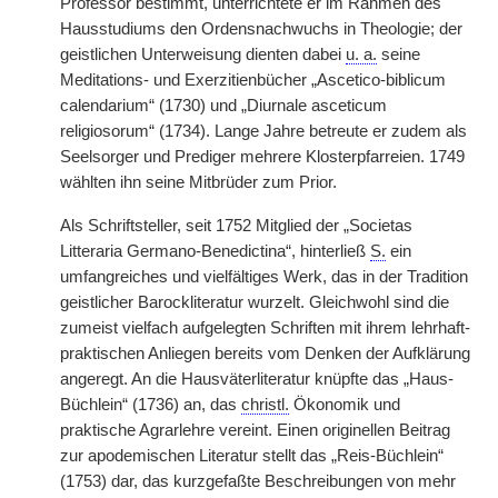
Professor bestimmt, unterrichtete er im Rahmen des
Hausstudiums den Ordensnachwuchs in Theologie; der
geistlichen Unterweisung dienten dabei
u. a.
seine
Meditations- und Exerzitienbücher „Ascetico-biblicum
calendarium“ (1730) und „Diurnale asceticum
religiosorum“ (1734). Lange Jahre betreute er zudem als
Seelsorger und Prediger mehrere Klosterpfarreien. 1749
wählten ihn seine Mitbrüder zum Prior.
Als Schriftsteller, seit 1752 Mitglied der „Societas
Litteraria Germano-Benedictina“, hinterließ
S.
ein
umfangreiches und vielfältiges Werk, das in der Tradition
geistlicher Barockliteratur wurzelt. Gleichwohl sind die
zumeist vielfach aufgelegten Schriften mit ihrem lehrhaft-
praktischen Anliegen bereits vom Denken der Aufklärung
angeregt. An die Hausväterliteratur knüpfte das „Haus-
Büchlein“ (1736) an, das
christl.
Ökonomik und
praktische Agrarlehre vereint. Einen originellen Beitrag
zur apodemischen Literatur stellt das „Reis-Büchlein“
(1753) dar, das kurzgefaßte Beschreibungen von mehr