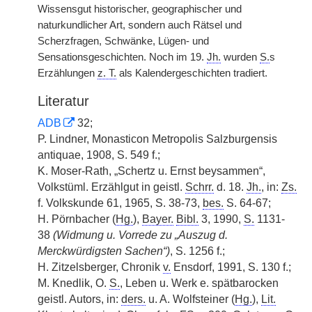
Wissensgut historischer, geographischer und
naturkundlicher Art, sondern auch Rätsel und
Scherzfragen, Schwänke, Lügen- und
Sensationsgeschichten. Noch im 19.
Jh.
wurden
S.
s
Erzählungen
z. T.
als Kalendergeschichten tradiert.
Literatur
ADB
32;
P. Lindner, Monasticon Metropolis Salzburgensis
antiquae, 1908, S. 549 f.;
K. Moser-Rath, „Schertz u. Ernst beysammen“,
Volkstüml. Erzählgut in geistl.
Schrr.
d. 18.
Jh.
, in:
Zs.
f. Volkskunde 61, 1965, S. 38-73,
bes.
S. 64-67;
H. Pörnbacher (
Hg.
),
Bayer.
Bibl.
3, 1990,
S.
1131-
38
(Widmung u. Vorrede zu „Auszug d.
Merckwürdigsten Sachen“)
, S. 1256 f.;
H. Zitzelsberger, Chronik
v.
Ensdorf, 1991, S. 130 f.;
M. Knedlik, O.
S.
, Leben u. Werk e. spätbarocken
geistl. Autors, in:
ders.
u. A. Wolfsteiner (
Hg.
),
Lit.