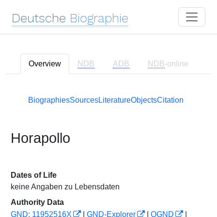
Deutsche
Biographie
Overview
NDB
ADB
NDB
-online
Biographies
Sources
Literature
Objects
Citation
Horapollo
Dates of Life
keine Angaben zu Lebensdaten
Authority Data
GND: 11952516X
|
GND-Explorer
|
OGND
|