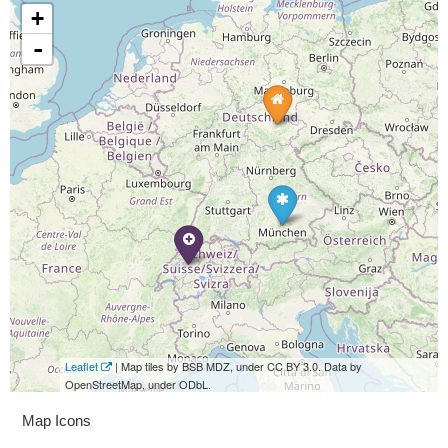
+
-
Leaflet
| Map tiles by BSB MDZ, under CC BY 3.0. Data by
OpenStreetMap, under ODbL.
Map Icons