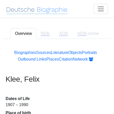
Deutsche
Biographie
Overview
NDB
ADB
NDB
-online
Biographies
Sources
Literature
Objects
Portraits
Outbound Links
Places
Citation
Network
Klee, Felix
Dates of Life
1907 – 1990
Place of birth