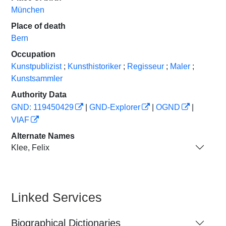
München
Place of death
Bern
Occupation
Kunstpublizist
;
Kunsthistoriker
;
Regisseur
;
Maler
;
Kunstsammler
Authority Data
GND: 119450429
|
GND-Explorer
|
OGND
|
VIAF
Alternate Names
Klee, Felix
Linked Services
Biographical Dictionaries