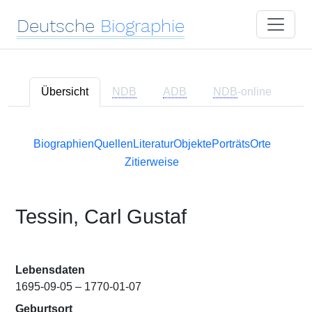
Deutsche
Biographie
Übersicht
NDB
ADB
NDB
-online
Biographien
Quellen
Literatur
Objekte
Porträts
Orte
Zitierweise
Tessin, Carl Gustaf
Lebensdaten
1695-09-05 – 1770-01-07
Geburtsort