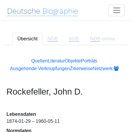
Deutsche
Biographie
Übersicht
NDB
ADB
NDB
-online
Quellen
Literatur
Objekte
Porträts
Ausgehende Verknüpfungen
Zitierweise
Netzwerk
Rockefeller, John D.
Lebensdaten
1874-01-29 – 1960-05-11
Normdaten