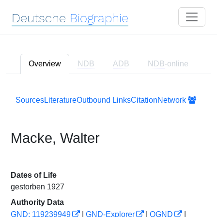
Deutsche
Biographie
Overview
NDB
ADB
NDB
-online
Sources
Literature
Outbound Links
Citation
Network
Macke, Walter
Dates of Life
gestorben 1927
Authority Data
GND: 119239949
|
GND-Explorer
|
OGND
|