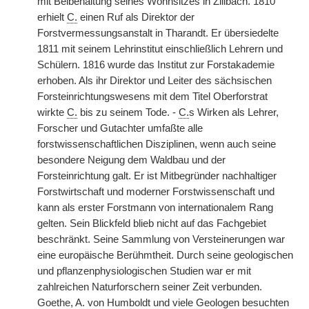
mit Beibehaltung seines Wohnsitzes in Zillbach. 1810
erhielt
C.
einen Ruf als Direktor der
Forstvermessungsanstalt in Tharandt. Er übersiedelte
1811 mit seinem Lehrinstitut einschließlich Lehrern und
Schülern. 1816 wurde das Institut zur Forstakademie
erhoben. Als ihr Direktor und Leiter des sächsischen
Forsteinrichtungswesens mit dem Titel Oberforstrat
wirkte
C.
bis zu seinem Tode. -
C.
s Wirken als Lehrer,
Forscher und Gutachter umfaßte alle
forstwissenschaftlichen Disziplinen, wenn auch seine
besondere Neigung dem Waldbau und der
Forsteinrichtung galt. Er ist Mitbegründer nachhaltiger
Forstwirtschaft und moderner Forstwissenschaft und
kann als erster Forstmann von internationalem Rang
gelten. Sein Blickfeld blieb nicht auf das Fachgebiet
beschränkt. Seine Sammlung von Versteinerungen war
eine europäische Berühmtheit. Durch seine geologischen
und pflanzenphysiologischen
|
Studien war er mit
zahlreichen Naturforschern seiner Zeit verbunden.
Goethe, A. von Humboldt und viele Geologen besuchten