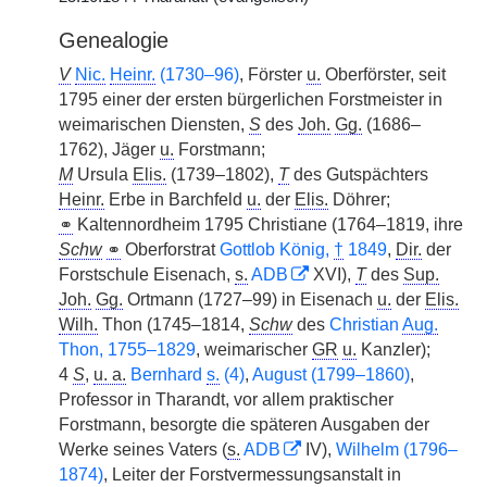
Genealogie
V
Nic.
Heinr.
(1730–96)
, Förster
u.
Oberförster, seit
1795 einer der ersten bürgerlichen Forstmeister in
weimarischen Diensten,
S
des
Joh.
Gg.
(1686–
1762), Jäger
u.
Forstmann;
M
Ursula
Elis.
(1739–1802),
T
des Gutspächters
Heinr.
Erbe in Barchfeld
u.
der
Elis.
Döhrer;
⚭
Kaltennordheim 1795 Christiane (1764–1819, ihre
Schw
⚭
Oberforstrat
Gottlob König,
†
1849
,
Dir.
der
Forstschule Eisenach,
s.
ADB
XVI),
T
des
Sup.
Joh.
Gg.
Ortmann (1727–99) in Eisenach
u.
der
Elis.
Wilh.
Thon (1745–1814,
Schw
des
Christian
Aug.
Thon, 1755–1829
, weimarischer
GR
u.
Kanzler);
4
S
,
u. a.
Bernhard
s.
(4)
,
August (1799–1860)
,
Professor in Tharandt, vor allem praktischer
Forstmann, besorgte die späteren Ausgaben der
Werke seines Vaters (
s.
ADB
IV),
Wilhelm (1796–
1874)
, Leiter der Forstvermessungsanstalt in