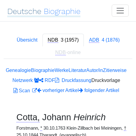
Deutsche
Biographie
Übersicht
NDB
3 (1957)
ADB
4 (1876)
NDB
-online
Genealogie
Biographie
Werke
Literatur
Autor/in
Zitierweise
Netzwerk
RDF
Druckfassung
Druckvorlage
vorheriger Artikel
folgender Artikel
Scan
Cotta,
Johann
Heinrich
Forstmann,
*
30.10.1763 Klein-Zillbach bei Meiningen,
†
25.10.1844 Tharandt. (evangelisch)