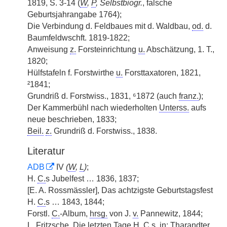
1819, S. 3-14 (
W
,
P
, Selbstbiogr.
, falsche
Geburtsjahrangabe 1764);
Die Verbindung d. Feldbaues mit d. Waldbau,
od.
d.
Baumfeldwschft. 1819-1822;
Anweisung
z.
Forsteinrichtung
u.
Abschätzung, 1. T.,
1820;
Hülfstafeln f. Forstwirthe
u.
Forsttaxatoren, 1821,
²1841;
Grundriß d. Forstwiss., 1831, ⁶1872 (auch
franz.
);
Der Kammerbühl nach wiederholten
Unterss.
aufs
neue beschrieben, 1833;
Beil.
z.
Grundriß d. Forstwiss., 1838.
Literatur
ADB
IV
(
W
,
L
)
;
H.
C.
s Jubelfest … 1836, 1837;
[E. A. Rossmässler], Das achtzigste Geburtstagsfest
H.
C.
s … 1843, 1844;
Forstl.
C.
-Album,
hrsg.
von J.
v.
Pannewitz, 1844;
L. Fritzsche, Die letzten Tage H.
C.
s, in: Tharandter