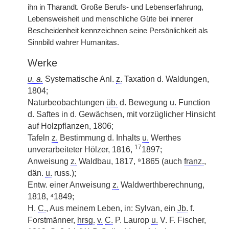
ihn in Tharandt. Große Berufs- und Lebenserfahrung,
Lebensweisheit und menschliche Güte bei innerer
Bescheidenheit kennzeichnen seine Persönlichkeit als
Sinnbild wahrer Humanitas.
Werke
u. a.
Systematische Anl.
z.
Taxation d. Waldungen,
1804;
Naturbeobachtungen
üb.
d. Bewegung
u.
Function
d. Saftes in d. Gewächsen, mit vorzüglicher Hinsicht
auf Holzpflanzen, 1806;
Tafeln
z.
Bestimmung d. Inhalts
u.
Werthes
17
unverarbeiteter Hölzer, 1816,
1897;
Anweisung
z.
Waldbau, 1817, ⁹1865 (auch
franz.
,
dän.
u.
russ.);
Entw. einer Anweisung
z.
Waldwerthberechnung,
1818, ⁴1849;
H.
C.
, Aus meinem Leben, in: Sylvan, ein
Jb.
f.
Forstmänner,
hrsg.
v.
C.
P. Laurop
u.
V. F. Fischer,