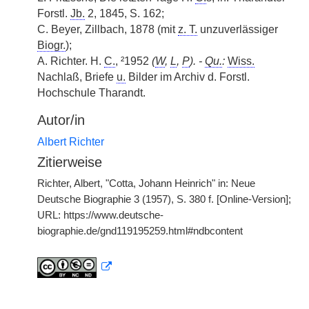
Forstl.
Jb.
2, 1845, S. 162;
C. Beyer, Zillbach, 1878 (mit
z. T.
unzuverlässiger
Biogr.
);
A. Richter. H.
C.
, ²1952
(
W
,
L
,
P
). -
Qu.
:
Wiss.
Nachlaß, Briefe
u.
Bilder im Archiv d. Forstl.
Hochschule Tharandt.
Autor/in
Albert Richter
Zitierweise
Richter, Albert, "Cotta, Johann Heinrich" in: Neue
Deutsche Biographie 3 (1957), S. 380 f. [Online-Version];
URL: https://www.deutsche-
biographie.de/gnd119195259.html#ndbcontent