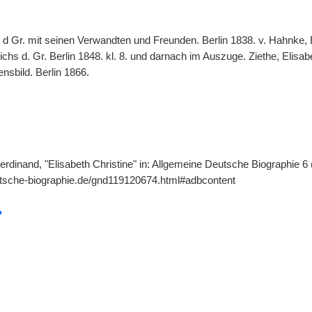
h d Gr. mit seinen Verwandten und Freunden. Berlin 1838. v. Hahnke, 
chs d. Gr. Berlin 1848. kl. 8. und darnach im Auszuge. Ziethe, Elisab
ensbild. Berlin 1866.
rdinand, "Elisabeth Christine" in: Allgemeine Deutsche Biographie 6 
utsche-biographie.de/gnd119120674.html#adbcontent