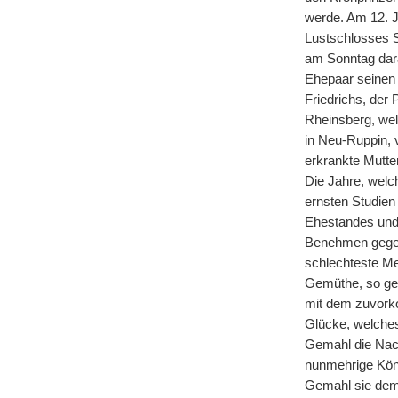
werde. Am 12. J
Lustschlosses S
am Sonntag dara
Ehepaar seinen 
Friedrichs, der
Rheinsberg, wel
in Neu-Ruppin, v
erkrankte Mutte
Die Jahre, welch
ernsten Studien 
Ehestandes und 
Benehmen gegen 
schlechteste Me
Gemüthe, so gel
mit dem zuvorko
Glücke, welches
Gemahl die Nach
nunmehrige Köni
Gemahl sie dem 