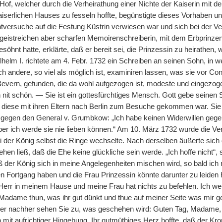
 Hof, welcher durch die Verheirathung einer Nichte der Kaiserin mit 
aiserlichen Hauses zu fesseln hoffte, begünstigte dieses Vorhaben u
chtversuche auf die Festung Küstrin verwiesen war und sich bei der 
 geistreichen aber scharfen Memoirenschreiberin, mit dem Erbprinze
öhnt hatte, erklärte, daß er bereit sei, die Prinzessin zu heirathen, 
ilhelm I. richtete am 4. Febr. 1732 ein Schreiben an seinen Sohn, in
 andere, so viel als möglich ist, examiniren lassen, was sie vor Con
 Bevern, gefunden, die da wohl aufgezogen ist, modeste und eingezoge
h nit schön. — Sie ist ein gottesfürchtiges Mensch. Gott gebe seinen
 diese mit ihren Eltern nach Berlin zum Besuche gekommen war. Sie mi
r gegen den General v. Grumbkow: „Ich habe keinen Widerwillen gegen 
ber ich werde sie nie lieben können.“ Am 10. März 1732 wurde die Ve
i der König selbst die Ringe wechselte. Nach derselben äußerte sich 
en ließ, daß die Ehe keine glückliche sein werde. „Ich hoffe nicht“, 
der König sich in meine Angelegenheiten mischen wird, so bald ich 
n Fortgang haben und die Frau Prinzessin könnte darunter zu leiden 
h Herr in meinem Hause und meine Frau hat nichts zu befehlen. Ich w
 Madame thun, was ihr gut dünkt und thue auf meiner Seite was mir ge
ber nachher sehen Sie zu, was geschehen wird: Guten Tag, Madame, 
mit aufrichtiger Hingebung. Ihr gutmüthiges Herz hoffte, daß der Kro