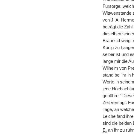
Fürsorge, welch
Wittwenstande se
von J. A. Herme
beträgt die Zahl
dieselben seine
Braunschweig, m
König zu hängen
selber ist und e
lange mir die A
Wilhelm von Pre
stand bei ihr in
Worte in seinem
jene Hochachtun
gebühre.“ Diese 
Zeit versagt. Fa
Tage, an welche
Leiche fand ihre
sind die beiden
E.
an ihr zu rüh