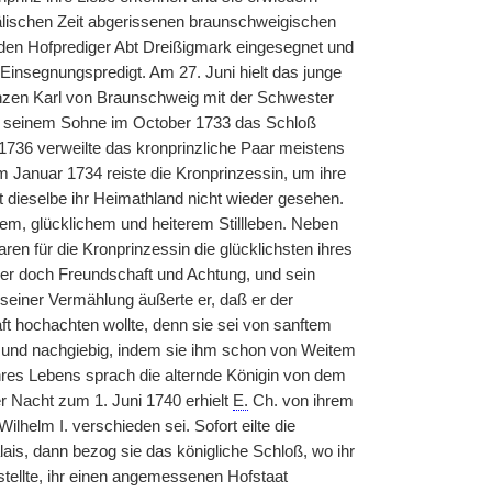
älischen Zeit abgerissenen braunschweigischen
 den Hofprediger Abt Dreißigmark eingesegnet und
insegnungspredigt. Am 27. Juni hielt das junge
rinzen Karl von Braunschweig mit der Schwester
kte seinem Sohne im October 1733 das Schloß
1736 verweilte das kronprinzliche Paar meistens
m Januar 1734 reiste die Kronprinzessin, um ihre
 dieselbe ihr Heimathland nicht wieder gesehen.
gem, glücklichem und heiterem Stillleben. Neben
ren für die Kronprinzessin die glücklichsten ihres
er doch Freundschaft und Achtung, und sein
seiner Vermählung äußerte er, daß er der
t hochachten wollte, denn sie sei von sanftem
 und nachgiebig, indem sie ihm schon von Weitem
res Lebens sprach die alternde Königin von dem
r Nacht zum 1. Juni 1740 erhielt
E.
Ch. von ihrem
helm I. verschieden sei. Sofort eilte die
ais, dann bezog sie das königliche Schloß, wo ihr
tellte, ihr einen angemessenen Hofstaat