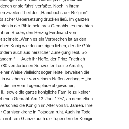
enen er sie führt“ verfaßte. Noch in ihrem
8 den zweiten Theil des „Handbuchs der Religion“
nzösischer Uebersetzung drucken ließ. Im ganzen
d sich in der Bibliothek ihres Gemahls, es mochten
 ihren Bruder, den Herzog Ferdinand von
t schrieb: „Wenn es ein Verbrechen ist an den
hen König wie den unsrigen lieben, der die Güte
sondern auch aus herzlicher Zuneigung liebt. So
ndern.“ — Auch ihr Neffe, der Prinz Friedrich
1780 verstorbenen Schwester Louise Amalie,
iner Weise vielleicht sogar liebte, beweisen die
in welchem er von seinem Neffen verlangte: „ihr
in, die nie vom Tugendpfade abgewichen,
I., sowie die ganze königliche Familie zu keiner
orbenen Gemahl. Am 13. Jan. 1797, an demselben
rschied die Königin im Alter von 81 Jahren. Ihre
der Garnisonkirche in Potsdam ruht. Auch im Tode
 man in ihrem Glanze auch die Tugenden der Königin