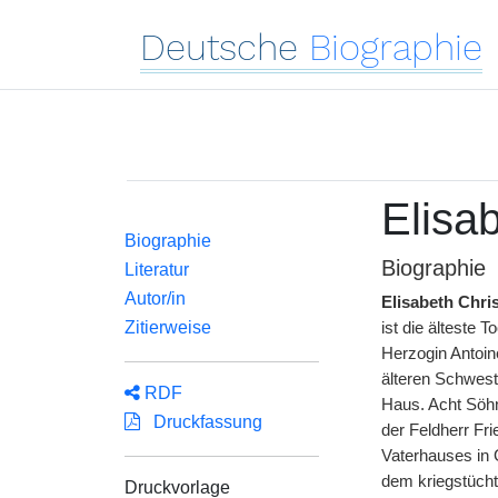
Deutsche
Biographie
Elisab
Biographie
Biographie
Literatur
Autor/in
Elisabeth Chris
Zitierweise
ist die älteste 
Herzogin Antoin
älteren Schwest
RDF
Haus. Acht Söhn
Druckfassung
der Feldherr Fr
Vaterhauses in G
dem kriegstücht
Druckvorlage