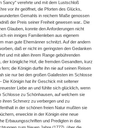
nen Sancy“ verehrte und mit dem Lustschloß
e vor ihr geöffnet, die Pforten des Glücks,
d bewunderten Gemahls in reichem Maße genossen
dniß der Preis seiner Freiheit gewesen war.. Die
chen Glauben, konnte den Anforderungen nicht
ich ein inniges Familienleben aus eigenem
hem man gute Ehemänner schnitzt. Auf der andern
worben, daß er nicht im geringsten den Gedanken
eehrt und mit allen ihrem Range gebührenden
e, der königliche Hof, die fremden Gesandten, kurz
 fern; die Königin durfte ihn nie auf seinen Reisen
 sah sie nur bei den großen Galafesten im Schlosse
 Die Königin hat ihr Geschick mit seltener
uester Liebe an und fühlte sich glücklich, wenn
hrem Schlosse zu Schönhausen, auf welchem sie
 sie ihren Schmerz zu verbergen und zu
fenthalt in der schönen freien Natur mußten sie
üchern, erweckte in der Königin eine neue
sche Erbauungsschriften und Predigten in das
chtungen zum Neuen Jahre (1777), über die