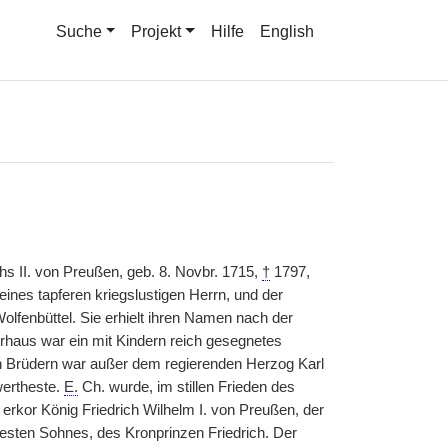
Suche
Projekt
Hilfe
English
s II. von Preußen, geb. 8. Novbr. 1715,
†
1797,
eines tapferen kriegslustigen Herrn, und der
lfenbüttel. Sie erhielt ihren Namen nach der
erhaus war ein mit Kindern reich gesegnetes
n Brüdern war außer dem regierenden Herzog Karl
wertheste.
E.
Ch. wurde, im stillen Frieden des
 erkor König Friedrich Wilhelm I. von Preußen, der
testen Sohnes, des Kronprinzen Friedrich. Der