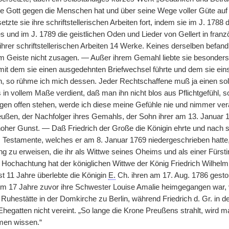
e Gott gegen die Menschen hat und über seine Wege voller Güte auf d
tzte sie ihre schriftstellerischen Arbeiten fort, indem sie im J. 178
s und im J. 1789 die geistlichen Oden und Lieder von Gellert in fra
 ihrer schriftstellerischen Arbeiten 14 Werke. Keines derselben befan
m Geiste nicht zusagen. — Außer ihrem Gemahl liebte sie besonders
it dem sie einen ausgedehnten Briefwechsel führte und dem sie eins
, so rühme ich mich dessen. Jeder Rechtschaffene muß ja einen solc
s in vollem Maße verdient, daß man ihn nicht blos aus Pflichtgefühl, 
ugen offen stehen, werde ich diese meine Gefühle nie und nimmer verä
ußen, der Nachfolger ihres Gemahls, der Sohn ihrer am 13. Januar 
 hoher Gunst. — Daß Friedrich der Große die Königin ehrte und nach se
 Testamente, welches er am 8. Januar 1769 niedergeschrieben hatte, 
g zu erweisen, die ihr als Wittwe seines Oheims und als einer Fürst
Hochachtung hat der königlichen Wittwe der König Friedrich Wilhelm I
st 11 Jahre überlebte die Königin
E.
Ch. ihren am 17. Aug. 1786 gest
m 17 Jahre zuvor ihre Schwester Louise Amalie heimgegangen war, ve
 Ruhestätte in der Domkirche zu Berlin, während Friedrich d. Gr. in 
 Ehegatten nicht vereint. „So lange die Krone Preußens strahlt, wird
men wissen.“