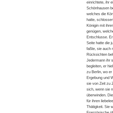
einrichtete, ihr
Schönhausen bei
welches die Kön
hatte, schlosse
Königin mit ihr
genügen, welche
Entschlusse. Er
Seite hatte die
faßte, sie auch 
Rücksichten beha
Jedermann ihr
|
s
begleiten, er hi
zu Berlin, wo e
Ergebung und Wü
sie von Zeit zu
sich, wenn sie n
überwinden. Die 
für ihren liebe
Thätigkeit. Sie 
Französische üb