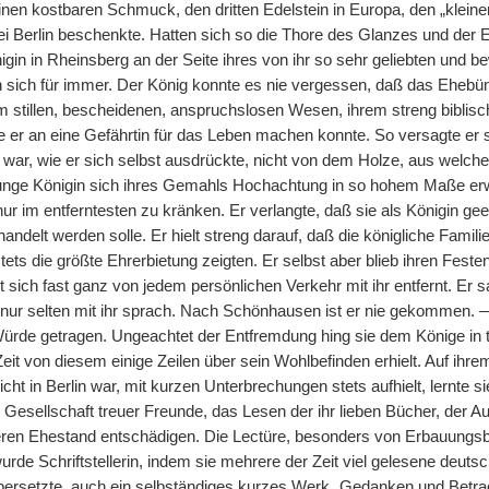
 einen kostbaren Schmuck, den dritten Edelstein in Europa, den „klei
 Berlin beschenkte. Hatten sich so die Thore des Glanzes und der Ehr
igin in Rheinsberg an der Seite ihres von ihr so sehr geliebten un
n sich für immer. Der König konnte es nie vergessen, daß das Ehebün
em stillen, bescheidenen, anspruchslosen Wesen, ihrem streng biblis
 er an eine Gefährtin für das Leben machen konnte. So versagte er s
 war, wie er sich selbst ausdrückte, nicht von dem Holze, aus welc
 junge Königin sich ihres Gemahls Hochachtung in so hohem Maße er
nur im entferntesten zu kränken. Er verlangte, daß sie als Königin g
ndelt werden solle. Er hielt streng darauf, daß die königliche Famili
tets die größte Ehrerbietung zeigten. Er selbst aber blieb ihren Festen
elt sich fast ganz von jedem persönlichen Verkehr mit ihr entfernt. Er
r nur selten mit ihr sprach. Nach Schönhausen ist er nie gekommen. —
rde getragen. Ungeachtet der Entfremdung hing sie dem Könige in tre
 Zeit von diesem einige Zeilen über sein Wohlbefinden erhielt. Auf i
icht in Berlin war, mit kurzen Unterbrechungen stets aufhielt, lernte
Gesellschaft treuer Freunde, das Lesen der ihr lieben Bücher, der Au
leeren Ehestand entschädigen. Die Lectüre, besonders von Erbauungsb
wurde Schriftstellerin, indem sie mehrere der Zeit viel gelesene deut
ersetzte, auch ein selbständiges kurzes Werk „Gedanken und Betra