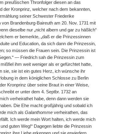
dem preußischen Thronfolger diesen an das
nd der Kronprinz, welcher nach dem bekannten,
Vermählung seiner Schwester Friederike
n von Brandenburg-Baireuth am 20. Nov. 1731 mit
wenn dieselbe nur „nicht albern und gar zu häßlich“
 welchem er bemerkte, „daß er die Prinzessinnen
duite und Education, da sich dann die Prinzessin,
n; so müssen die Frauen sein. Die Prinzessin ist
 Segen.“ — Friedrich sah die Prinzessin zum
ßfiel ihm weit weniger als er gefürchtet hatte,
sie, sie ist ein gutes Herz, ich wünsche ihr
rlobung in dem königlichen Schlosse zu Berlin
der Kronprinz über seine Braut in einer Weise,
schreibt er unter dem 4. Septbr. 1732 an
mich verheirathet habe, denn dann werden sie
haben. Die Ehe macht großjährig und sobald ich
erde mich als
Galanthomme
verheirathen, das
fällt. Ich werde mein Wort halten, ich werde mich
und guten Weg!“ Dagegen liebte die Prinzessin
nprinz ihre Liebe erkennen und sie erwiedern