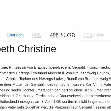
Übersicht
NDB
ADB
6 (1877)
NDB
-online
eth Christine
tine
, Prinzessin von Braunschweig-Bevern, Gemahlin König Friedrich
Tochter des Herzogs Ferdinand Albrecht II. von Braunschweig-Bevern, 
ette Amalie, Tochter des Herzogs Ludwig Rudolf von Braunschweig-Wo
er ihrer Mutter, der Gemahlin des römischen Kaisers Karl VI. Ihr Vat
e und sechs Töchter umstanden den herzoglichen Tisch. Unter ihre
iedrichs d. Gr., Herzog Ferdinand von Braunschweig, der bemerkens
ottesfurcht erzogen, am 3. April 1730 confirmirt; nicht lange nachher
igen Vater sehr zugethan war, die Prinzessin zur Gemahlin seines äl