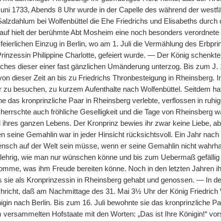
uni 1733, Abends 8 Uhr wurde in der Capelle des während der westf
alzdahlum bei Wolfenbüttel die Ehe Friedrichs und Elisabeths durch
uf hielt der berühmte Abt Mosheim eine noch besonders verordnete E
feierlichen Einzug in Berlin, wo am 1. Juli die Vermählung des Erbp
 Prinzessin Philippine Charlotte, gefeiert wurde. — Der König schen
ches dieser einer fast gänzlichen Umänderung unterzog. Bis zum J. 
on dieser Zeit an bis zu Friedrichs Thronbesteigung in Rheinsberg. I
r zu besuchen, zu kurzem Aufenthalte nach Wolfenbüttel. Seitdem hat
e das kronprinzliche Paar in Rheinsberg verlebte, verflossen in ruhi
herrschte auch fröhliche Geselligkeit und die Tage von Rheinsberg wa
ihres ganzen Lebens. Der Kronprinz bewies ihr zwar keine Liebe, ab
seine Gemahlin war in jeder Hinsicht rücksichtsvoll. Ein Jahr nach 
nsch auf der Welt sein müsse, wenn er seine Gemahlin nicht wahrhaf
ehrig, wie man nur wünschen könne und bis zum Uebermaß gefällig
mme, was ihm Freude bereiten könne. Noch in den letzten Jahren ih
 sie als Kronprinzessin in Rheinsberg gehabt und genossen. — In de
richt, daß am Nachmittage des 31. Mai 3½ Uhr der König Friedrich Wil
gin nach Berlin. Bis zum 16. Juli bewohnte sie das kronprinzliche Pal
versammelten Hofstaate mit den Worten: „Das ist Ihre Königin!“ vors