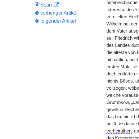
österreichische
Scan
Interesse des k
vorheriger Artikel
vereitelten Flu
folgender Artikel
Wilhelmine, der
dem Vater ausges
sei. Friedrich W
des Landes durch
die älteste von
nit häßlich, auc
ersten Male, als
doch erklärte e
nichts Böses, a
vollzogen, wobe
welche vorausseh
Grumbkow, „daß 
gewiß schlechte
das bin, bin ic
heißt, ich lasse
verheirathen
, a
den Kronprinzen 