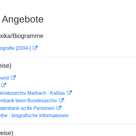
e Angebote
exika/Biogramme
ografie [2004-]
ise)
rbund
D
teraturarchiv Marbach - Kallías
enbank beim Bundesarchiv
atenbank so:fie Personen
ethe - biografische Informationen
eise)