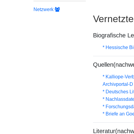
Netzwerk
Vernetzt
Biografische L
* Hessische Bi
Quellen(nachwe
* Kalliope-Ve
Archivportal-
* Deutsches Li
* Nachlassdat
* Forschungsd
* Briefe an Go
Literatur(nachw