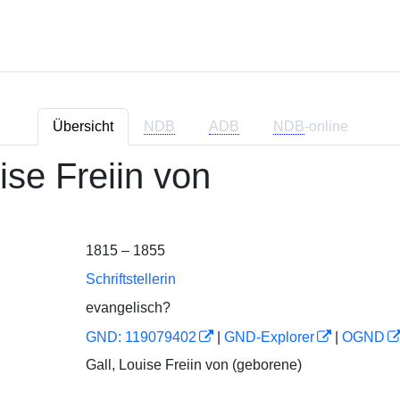
Übersicht
NDB
ADB
NDB
-online
ise Freiin von
1815 – 1855
Schriftstellerin
evangelisch?
GND: 119079402
|
GND-Explorer
|
OGND
Gall, Louise Freiin von (geborene)