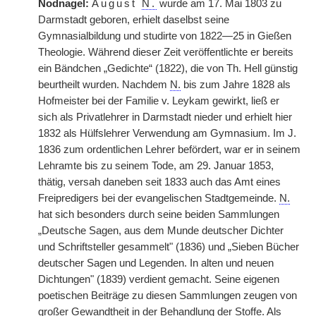
Nodnagel:
August
N.
wurde am 17. Mai 1803 zu
Darmstadt geboren, erhielt daselbst seine
Gymnasialbildung und studirte von 1822—25 in Gießen
Theologie. Während dieser Zeit veröffentlichte er bereits
ein Bändchen „Gedichte“ (1822), die von Th. Hell günstig
beurtheilt wurden. Nachdem
N.
bis zum Jahre 1828 als
Hofmeister bei der Familie v. Leykam gewirkt, ließ er
sich
|
als Privatlehrer in Darmstadt nieder und erhielt hier
1832 als Hülfslehrer Verwendung am Gymnasium. Im J.
1836 zum ordentlichen Lehrer befördert, war er in seinem
Lehramte bis zu seinem Tode, am 29. Januar 1853,
thätig, versah daneben seit 1833 auch das Amt eines
Freipredigers bei der evangelischen Stadtgemeinde.
N.
hat sich besonders durch seine beiden Sammlungen
„Deutsche Sagen, aus dem Munde deutscher Dichter
und Schriftsteller gesammelt" (1836) und „Sieben Bücher
deutscher Sagen und Legenden. In alten und neuen
Dichtungen" (1839) verdient gemacht. Seine eigenen
poetischen Beiträge zu diesen Sammlungen zeugen von
großer Gewandtheit in der Behandlung der Stoffe. Als