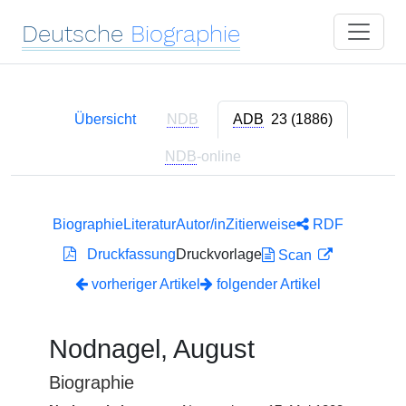
Deutsche
Biographie
Übersicht
NDB
ADB
23 (1886)
NDB
-online
Biographie
Literatur
Autor/in
Zitierweise
RDF
Druckfassung
Druckvorlage
Scan
vorheriger Artikel
folgender Artikel
Nodnagel, August
Biographie