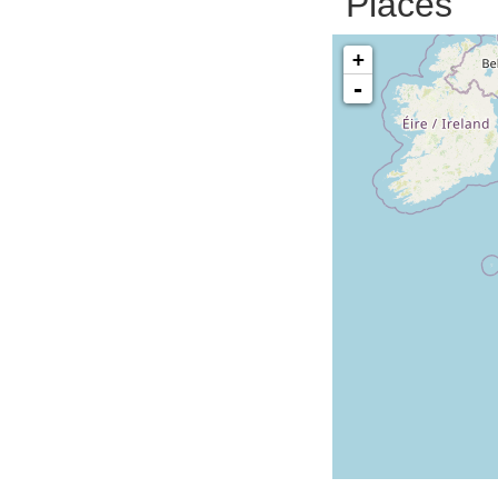
Places
+
-