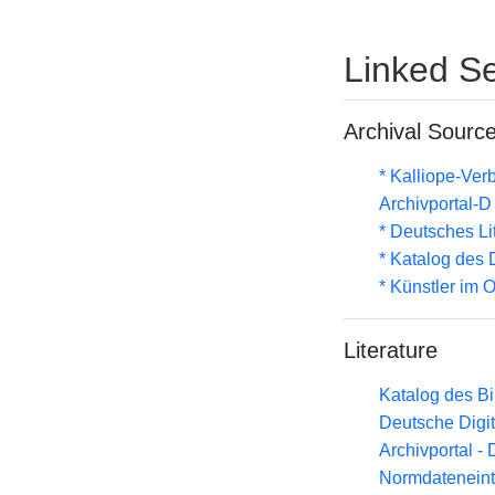
Linked Se
Archival Sourc
* Kalliope-Ve
Archivportal-
* Deutsches Li
* Katalog des
* Künstler im
Literature
Katalog des B
Deutsche Digit
Archivportal -
Normdateneint