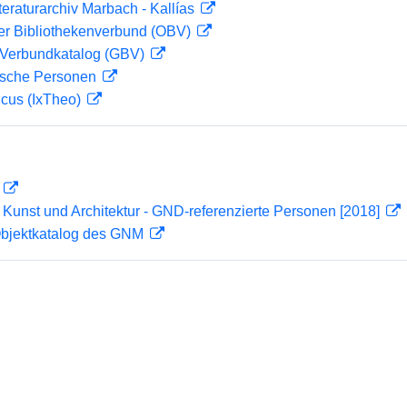
teraturarchiv Marbach - Kallías
her Bibliothekenverbund (OBV)
Verbundkatalog (GBV)
ische Personen
icus (IxTheo)
D
r Kunst und Architektur - GND-referenzierte Personen [2018]
 Objektkatalog des GNM