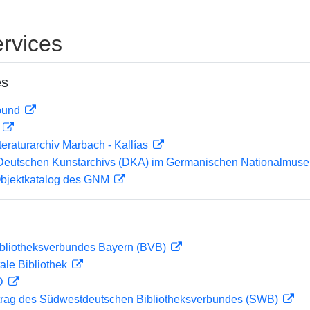
rvices
es
rbund
D
teraturarchiv Marbach - Kallías
 Deutschen Kunstarchivs (DKA) im Germanischen Nationalmu
 Objektkatalog des GNM
ibliotheksverbundes Bayern (BVB)
ale Bibliothek
 D
rag des Südwestdeutschen Bibliotheksverbundes (SWB)