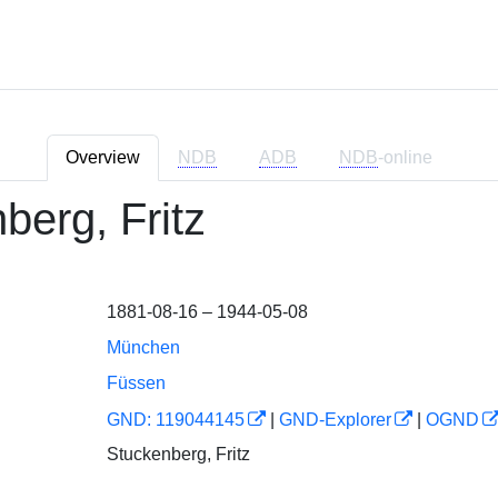
Overview
NDB
ADB
NDB
-online
berg, Fritz
1881-08-16 – 1944-05-08
München
Füssen
GND: 119044145
|
GND-Explorer
|
OGND
Stuckenberg, Fritz