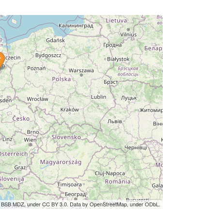
by BSB MDZ, under CC BY 3.0. Data by OpenStreetMap, under ODbL.