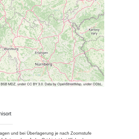
by BSB MDZ, under CC BY 3.0. Data by OpenStreetMap, under ODbL.
isort
etragen und bei Überlagerung je nach Zoomstufe