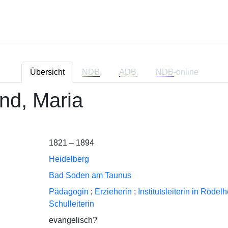
Übersicht
NDB
ADB
NDB
-online
and, Maria
1821 – 1894
Heidelberg
Bad Soden am Taunus
Pädagogin
;
Erzieherin
;
Institutsleiterin in Rödel
Schulleiterin
evangelisch?