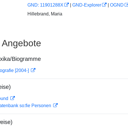
GND: 11901288X
|
GND-Explorer
|
OGND
Hillebrand, Maria
e Angebote
exika/Biogramme
ografie [2004-]
ise)
rbund
atenbank so:fie Personen
eise)