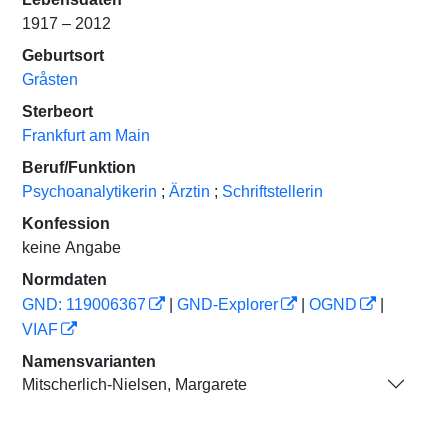
1917 – 2012
Geburtsort
Gråsten
Sterbeort
Frankfurt am Main
Beruf/Funktion
Psychoanalytikerin
;
Ärztin
;
Schriftstellerin
Konfession
keine Angabe
Normdaten
GND: 119006367
|
GND-Explorer
|
OGND
|
VIAF
Namensvarianten
Mitscherlich-Nielsen, Margarete