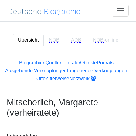
Deutsche
Biographie
Übersicht
NDB
ADB
NDB
-online
Biographien
Quellen
Literatur
Objekte
Porträts
Ausgehende Verknüpfungen
Eingehende Verknüpfungen
Orte
Zitierweise
Netzwerk
Mitscherlich, Margarete
(verheiratete)
Lebensdaten