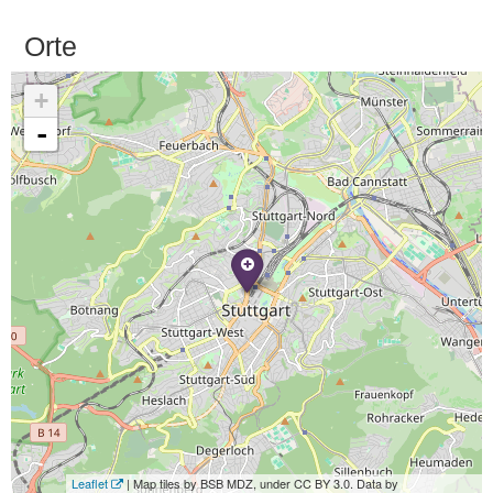
Orte
+
-
Leaflet
| Map tiles by BSB MDZ, under CC BY 3.0. Data by