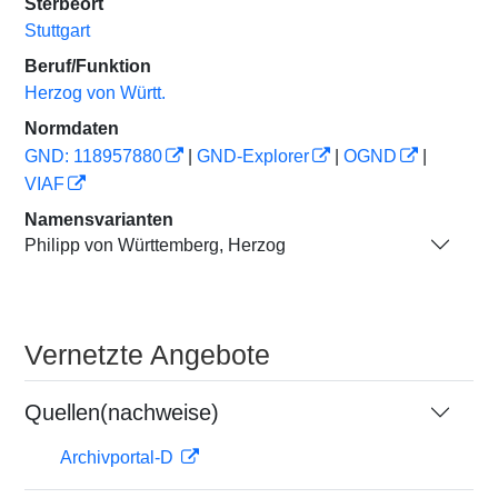
Sterbeort
Stuttgart
Beruf/Funktion
Herzog von Württ.
Normdaten
GND: 118957880
|
GND-Explorer
|
OGND
|
VIAF
Namensvarianten
Philipp von Württemberg, Herzog
Vernetzte Angebote
Quellen(nachweise)
Archivportal-D