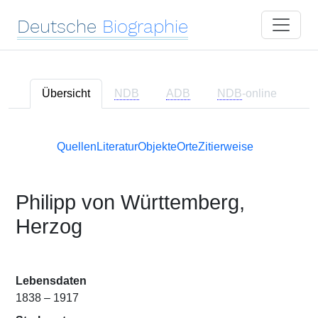
Deutsche
Biographie
Übersicht
NDB
ADB
NDB
-online
Quellen
Literatur
Objekte
Orte
Zitierweise
Philipp von Württemberg,
Herzog
Lebensdaten
1838 – 1917