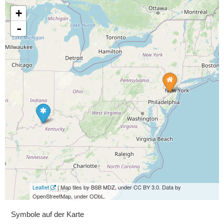
+
-
Leaflet
| Map tiles by BSB MDZ, under CC BY 3.0. Data by
OpenStreetMap, under ODbL.
Symbole auf der Karte