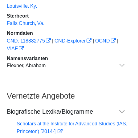
Louisville, Ky.
Sterbeort
Falls Church, Va.
Normdaten
GND: 118882775
|
GND-Explorer
|
OGND
|
VIAF
Namensvarianten
Flexner, Abraham
Vernetzte Angebote
Biografische Lexika/Biogramme
Scholars at the Institute for Advanced Studies (IAS,
Princeton) [2014-]