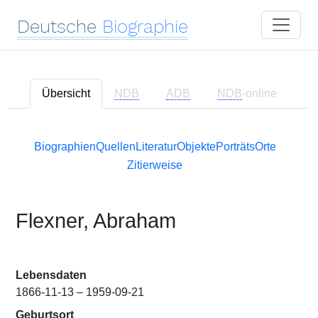
Deutsche
Biographie
Übersicht
NDB
ADB
NDB
-online
Biographien
Quellen
Literatur
Objekte
Porträts
Orte
Zitierweise
Flexner, Abraham
Lebensdaten
1866-11-13 – 1959-09-21
Geburtsort