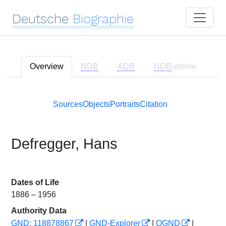
Deutsche
Biographie
Overview
NDB
ADB
NDB
-online
Sources
Objects
Portraits
Citation
Defregger, Hans
Dates of Life
1886 – 1956
Authority Data
GND: 118878867
|
GND-Explorer
|
OGND
|