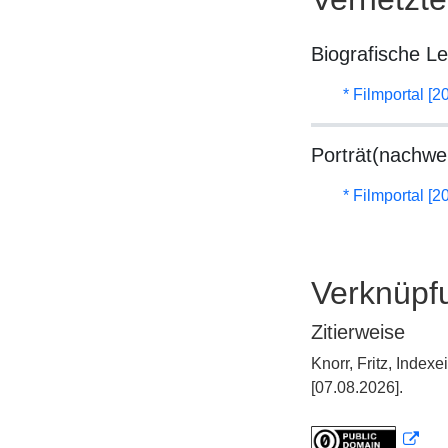
Biografische L
* Filmportal [2
Porträt(nachwe
* Filmportal [2
Verknüpf
Zitierweise
Knorr, Fritz, Inde
[07.08.2026].