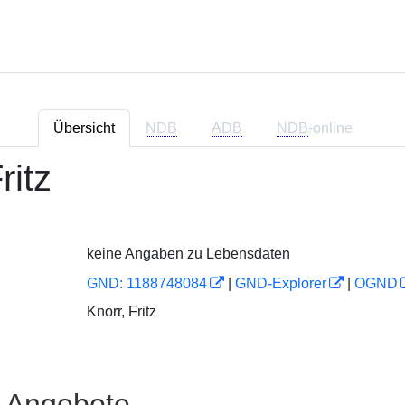
Übersicht
NDB
ADB
NDB
-online
ritz
keine Angaben zu Lebensdaten
GND: 1188748084
|
GND-Explorer
|
OGND
Knorr, Fritz
e Angebote