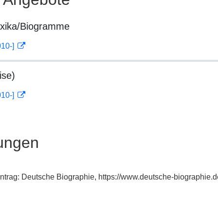
exika/Biogramme
010-]
ise)
010-]
ungen
xeintrag: Deutsche Biographie, https://www.deutsche-biographi