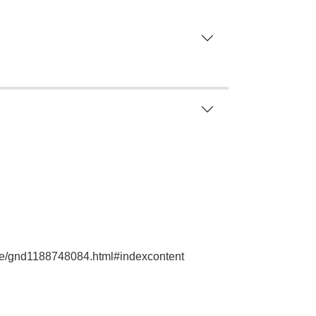
e.de/gnd1188748084.html#indexcontent