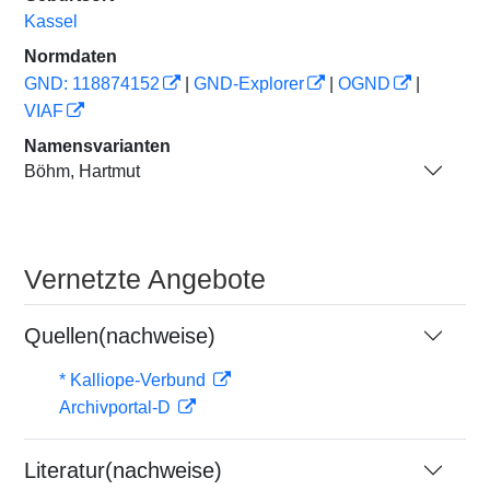
Kassel
Normdaten
GND: 118874152
|
GND-Explorer
|
OGND
|
VIAF
Namensvarianten
Böhm, Hartmut
Vernetzte Angebote
Quellen(nachweise)
* Kalliope-Verbund
Archivportal-D
Literatur(nachweise)