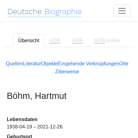
Deutsche
Biographie
Übersicht
NDB
ADB
NDB
-online
Quellen
Literatur
Objekte
Eingehende Verknüpfungen
Orte
Zitierweise
Böhm, Hartmut
Lebensdaten
1938-04-19 – 2021-12-26
Geburtsort