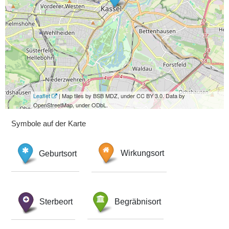
Leaflet
| Map tiles by BSB MDZ, under CC BY 3.0. Data by
OpenStreetMap, under ODbL.
Symbole auf der Karte
Geburtsort
Wirkungsort
Sterbeort
Begräbnisort