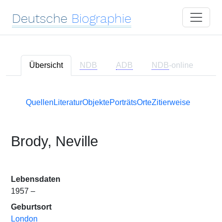
Deutsche
Biographie
Übersicht
NDB
ADB
NDB
-online
Quellen
Literatur
Objekte
Porträts
Orte
Zitierweise
Brody, Neville
Lebensdaten
1957 –
Geburtsort
London