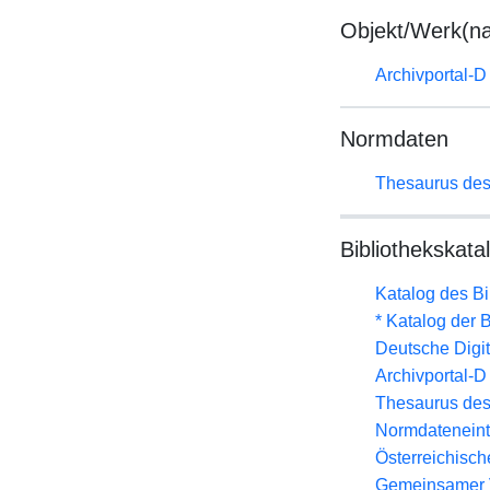
Objekt/Werk(n
Archivportal-
Normdaten
Thesaurus des
Bibliothekskata
Katalog des B
* Katalog der
Deutsche Digit
Archivportal-
Thesaurus des
Normdateneint
Österreichisc
Gemeinsamer 