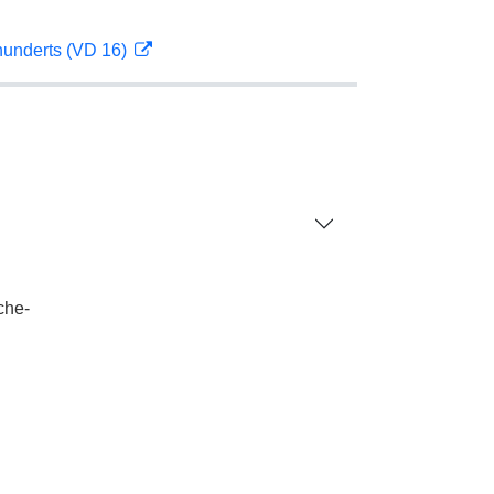
hunderts (VD 16)
che-