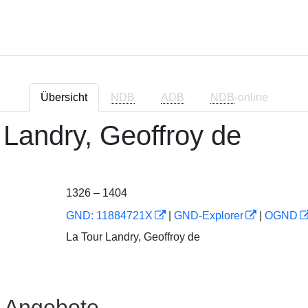
Übersicht
NDB
ADB
NDB
-online
 Landry, Geoffroy de
1326 – 1404
GND: 11884721X
|
GND-Explorer
|
OGND
La Tour Landry, Geoffroy de
e Angebote