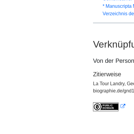
* Manuscripta
Verzeichnis d
Verknüpf
Von der Perso
Zitierweise
La Tour Landry, Geo
biographie.de/gnd1