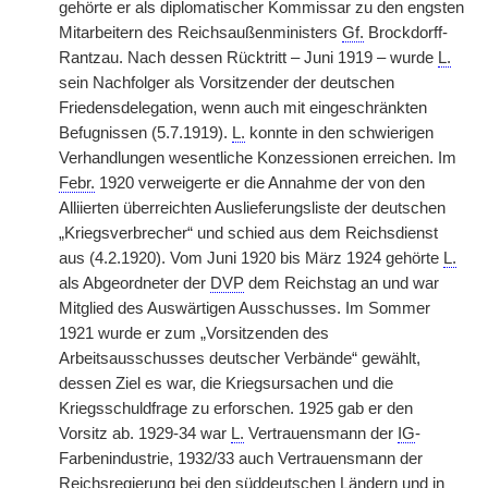
gehörte er als diplomatischer Kommissar zu den engsten
Mitarbeitern des Reichsaußenministers
Gf.
Brockdorff-
Rantzau. Nach dessen Rücktritt – Juni 1919 – wurde
L.
sein Nachfolger als Vorsitzender der deutschen
Friedensdelegation, wenn auch mit eingeschränkten
Befugnissen (5.7.1919).
L.
konnte in den schwierigen
Verhandlungen wesentliche Konzessionen erreichen. Im
Febr.
1920 verweigerte er die Annahme der von den
Alliierten überreichten Auslieferungsliste der deutschen
„Kriegsverbrecher“ und schied aus dem Reichsdienst
aus (4.2.1920). Vom Juni 1920 bis März 1924 gehörte
L.
als Abgeordneter der
DVP
dem Reichstag an und war
Mitglied des Auswärtigen Ausschusses. Im Sommer
1921 wurde er zum „Vorsitzenden des
Arbeitsausschusses deutscher Verbände“ gewählt,
dessen Ziel es war, die Kriegsursachen und die
Kriegsschuldfrage zu erforschen. 1925 gab er den
Vorsitz ab. 1929-34 war
L.
Vertrauensmann der
IG
-
Farbenindustrie, 1932/33 auch Vertrauensmann der
Reichsregierung bei den süddeutschen Ländern und in