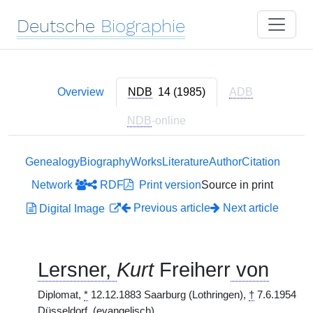
Deutsche
Biographie
Overview
NDB
14 (1985)
ADB
NDB
-online
Genealogy
Biography
Works
Literature
Author
Citation
Network
RDF
Print version
Source in print
Previous article
Next article
Digital Image
Lersner,
Kurt
Freiherr
von
Diplomat,
*
12.12.1883 Saarburg (Lothringen),
†
7.6.1954
Düsseldorf.
(evangelisch)