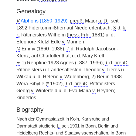
Genealogy
V
Alphons (1850–1929)
,
preuß.
Major
a. D.
, seit
1892 Fideikommißherr auf Niedererlenbach,
S
d.
k.
k.
Rittmeisters Wilhelm (
hess.
Frhr.
1881) u. d.
Eleonore Kletzl Edle
v.
Mannen;
M
Emmy (1860–1938),
T
d. Rudolph Jacobson-
Klenz, auf Charlottenthal, u. d. Mary Krell;
⚭
1) Reppline 1923 Agnes (1887–1936),
T
d.
preuß.
Rittmeisters u. Landesältesten Theodor
v.
Lieres u.
Wilkau u. d. Helene
v.
Wallenberg, 2) Berlin 1938
Wera-Sibylle (
*
1902),
T
d.
preuß.
Rittmeisters
Georg
v.
Winterfeld u. d. Eva-Maria
v.
Heyden;
kinderlos.
Biography
Nach der Gymnasialzeit in Köln, Karlsruhe und
Darmstadt studierte
L.
seit 1901 in Bonn, Berlin und
Heidelberg Rechts- und Staatswissenschaften. In Bonn