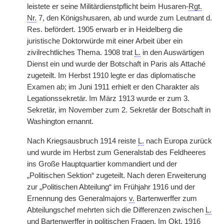
leistete er seine Militärdienstpflicht beim Husaren-
Rgt.
Nr.
7, den Königshusaren, ab und wurde zum Leutnant d.
Res. befördert. 1905 erwarb er in Heidelberg die
juristische Doktorwürde mit einer Arbeit über ein
zivilrechtliches Thema. 1908 trat
L.
in den Auswärtigen
Dienst ein und wurde der Botschaft in Paris als Attaché
zugeteilt. Im Herbst 1910 legte er das diplomatische
Examen ab; im Juni 1911 erhielt er den Charakter als
Legationssekretär. Im März 1913 wurde er zum 3.
Sekretär, im November zum 2. Sekretär der Botschaft in
Washington ernannt.
Nach Kriegsausbruch 1914 reiste
L.
nach Europa zurück
und wurde im Herbst zum Generalstab des Feldheeres
ins Große Hauptquartier kommandiert und der
„Politischen Sektion“ zugeteilt. Nach deren Erweiterung
zur „Politischen Abteilung“ im Frühjahr 1916 und der
Ernennung des Generalmajors
v.
Bartenwerffer zum
Abteilungschef mehrten sich die Differenzen zwischen
L.
und Bartenwerffer in politischen Fragen. Im
Okt.
1916