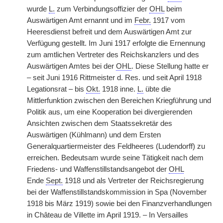
wurde
L.
zum Verbindungsoffizier der
OHL
beim
Auswärtigen Amt ernannt und im
Febr.
1917 vom
Heeresdienst befreit und dem Auswärtigen Amt zur
Verfügung gestellt. Im Juni 1917 erfolgte die Ernennung
zum amtlichen Vertreter des Reichskanzlers und des
Auswärtigen Amtes bei der
OHL
. Diese Stellung hatte er
– seit Juni 1916 Rittmeister d. Res. und seit April 1918
Legationsrat – bis
Okt.
1918 inne.
L.
übte die
Mittlerfunktion zwischen den Bereichen Kriegführung und
Politik aus, um eine Kooperation bei divergierenden
Ansichten zwischen dem Staatssekretär des
Auswärtigen (Kühlmann) und dem Ersten
Generalquartiermeister des Feldheeres (Ludendorff) zu
erreichen. Bedeutsam wurde seine Tätigkeit nach dem
Friedens- und Waffenstillstandsangebot der
OHL
Ende
|
Sept.
1918 und als Vertreter der Reichsregierung
bei der Waffenstillstandskommission in Spa (November
1918 bis März 1919) sowie bei den Finanzverhandlungen
in Château de Villette im April 1919. – In Versailles