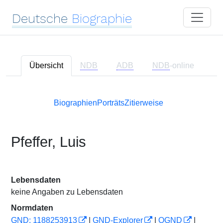
Deutsche
Biographie
Übersicht
NDB
ADB
NDB
-online
Biographien
Porträts
Zitierweise
Pfeffer, Luis
Lebensdaten
keine Angaben zu Lebensdaten
Normdaten
GND: 1188253913
|
GND-Explorer
|
OGND
|