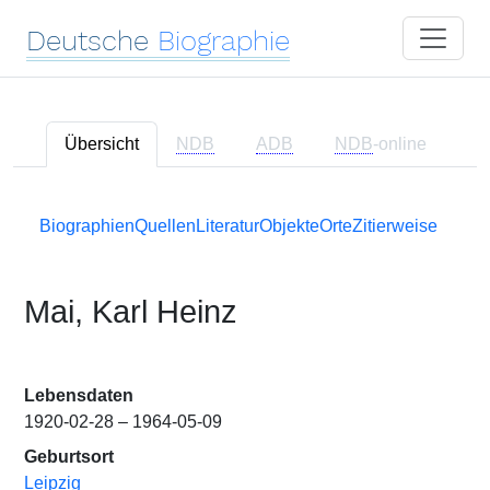
Deutsche
Biographie
Übersicht
NDB
ADB
NDB
-online
Biographien
Quellen
Literatur
Objekte
Orte
Zitierweise
Mai, Karl Heinz
Lebensdaten
1920-02-28 – 1964-05-09
Geburtsort
Leipzig