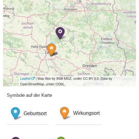
Leaflet
| Map tiles by BSB MDZ, under CC BY 3.0. Data by
OpenStreetMap, under ODbL.
Symbole auf der Karte
Geburtsort
Wirkungsort