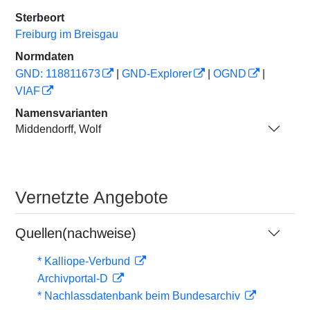
Sterbeort
Freiburg im Breisgau
Normdaten
GND: 118811673
|
GND-Explorer
|
OGND
|
VIAF
Namensvarianten
Middendorff, Wolf
Vernetzte Angebote
Quellen(nachweise)
* Kalliope-Verbund
Archivportal-D
* Nachlassdatenbank beim Bundesarchiv