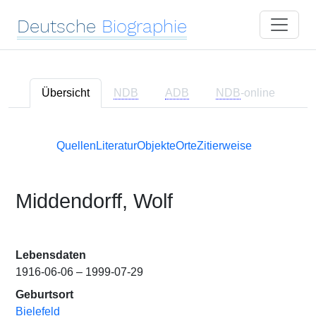
Deutsche
Biographie
Übersicht
NDB
ADB
NDB
-online
Quellen
Literatur
Objekte
Orte
Zitierweise
Middendorff, Wolf
Lebensdaten
1916-06-06 – 1999-07-29
Geburtsort
Bielefeld