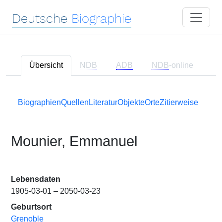
Deutsche
Biographie
Übersicht
NDB
ADB
NDB
-online
Biographien
Quellen
Literatur
Objekte
Orte
Zitierweise
Mounier, Emmanuel
Lebensdaten
1905-03-01 – 2050-03-23
Geburtsort
Grenoble