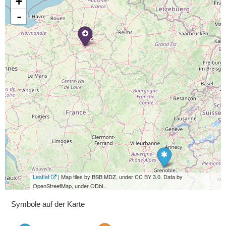
+
-
Leaflet
| Map tiles by BSB MDZ, under CC BY 3.0. Data by
OpenStreetMap, under ODbL.
Symbole auf der Karte