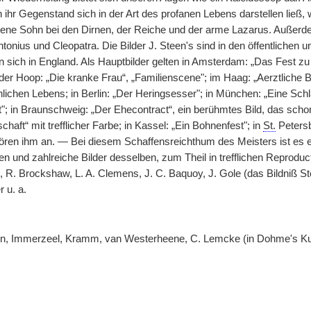
ihr Gegenstand sich in der Art des profanen Lebens darstellen ließ, 
rene Sohn bei den Dirnen, der Reiche und der arme Lazarus. Außerd
tonius und Cleopatra. Die Bilder J. Steen's sind in den öffentlichen
 sich in England. Als Hauptbilder gelten in Amsterdam: „Das Fest zu E
r Hoop: „Die kranke Frau“, „Familienscene"; im Haag: „Aerztliche 
lichen Lebens; in Berlin: „Der Heringsesser"; in München: „Eine Schl
"; in Braunschweig: „Der Ehecontract“, ein berühmtes Bild, das scho
schaft“ mit trefflicher Farbe; in Kassel: „Ein Bohnenfest"; in
St.
Petersb
ren ihm an. — Bei diesem Schaffensreichthum des Meisters ist es er
en und zahlreiche Bilder desselben, zum Theil in trefflichen Reproduc
, R. Brockshaw, L. A. Clemens, J. C. Baquoy, J. Gole (das Bildniß Steen'
r u. a.
n, Immerzeel, Kramm, van Westerheene, C. Lemcke (in Dohme's Kun
.