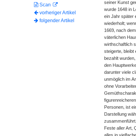
seiner Kunst ger
Scan
wurde 1648 in L
vorheriger Artikel
ein Jahr später 
folgender Artikel
wiederholt; wenn
1669, nach dem 
väterlichen Hau
wirthschaftlich 
steigerte, bleib
bezahlt wurden,
den Hauptwerken
darunter viele 
unmöglich im Ar
ohne Vorarbeite
Gemüthscharakter
figurenreichere
Personen, ist ei
Darstellung wähl
zusammenführt, s
Feste aller Art,
alles in vielfa