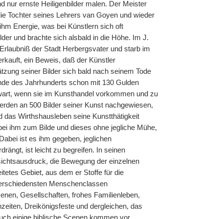
nd nur ernste Heiligenbilder malen. Der Meister
die Tochter seines Lehrers van Goyen und wieder
 ihm Energie, was bei Künstlern sich oft
lder und brachte sich alsbald in die Höhe. Im J.
Erlaubniß der Stadt Herbergsvater und starb im
kauft, ein Beweis, daß der Künstler
ätzung seiner Bilder sich bald nach seinem Tode
u Ende des Jahrhunderts schon mit 130 Gulden
enwart, wenn sie im Kunsthandel vorkommen und zu
erden an 500 Bilder seiner Kunst nachgewiesen,
nd das Wirthshausleben seine Kunstthätigkeit
 bei ihm zum Bilde und dieses ohne jegliche Mühe,
abei ist es ihm gegeben, jeglichen
ngt, ist leicht zu begreifen. In seinen
sichtsausdruck, die Bewegung der einzelnen
itetes Gebiet, aus dem er Stoffe für die
verschiedensten Menschenclassen
cenen, Gesellschaften, frohes Familienleben,
hzeiten, Dreikönigsfeste und dergleichen, das
 Auch einige biblische Scenen kommen vor,