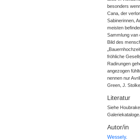
besonders wenn 
Cana, der verlo
Sabinerinnen, An
meisten befinden
Sammlung van de
Bild des mensch
„Bauernhochzeit
fröhliche Gesell
Radirungen gehö
angezogen fühlt
nennen nur Avril
Green, J. Stolke
Literatur
Siehe Houbrake
Galeriekataloge
Autor/in
Wessely.