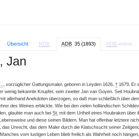
Übersicht
NDB
ADB
35 (1893)
NDB
-online
, Jan
t.
, vorzüglicher Gattungsmaler, geboren in Leyden 1626,
†
1679. Er w
er wenig bekannte Knupfer, sein zweiter Jan van Goyen. Seit Houbr
mit allerhand Anekdoten überzogen, so daß man schließlich über de
hrer des Weines erblickte. Wie bei den vielen holländischen Schildev
den, glaubte man auch bei
St.
mit dem Urtheil eines Houbraken über ih
Lebensweise und diese seinen Bildern. Man hat offenbar letztere nich
, das Unrecht, das dem Maler durch die Klatschsucht seiner Zeitgeno
Manches vom lustigen Leben blieb freilich als Wahrheit noch hängen