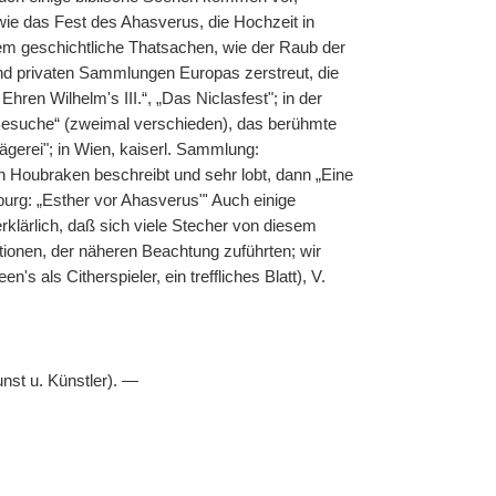
wie das Fest des Ahasverus, die Hochzeit in
em geschichtliche Thatsachen, wie der Raub der
 und privaten Sammlungen Europas zerstreut, die
hren Wilhelm's III.“, „Das Niclasfest"; in der
Besuche“ (zweimal verschieden), das berühmte
ägerei"; in Wien, kaiserl. Sammlung:
n Houbraken beschreibt und sehr lobt, dann „Eine
urg: „Esther vor Ahasverus"' Auch einige
klärlich, daß sich viele Stecher von diesem
tionen, der näheren Beachtung zuführten; wir
s als Citherspieler, ein treffliches Blatt), V.
st u. Künstler). —