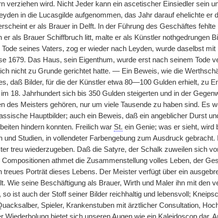
n verziehen wird. Nicht Jeder kann ein ascetischer Einsiedler sein u
eyden in die Lucasgilde aufgenommen, das Jahr darauf ehelichte er 
erscheint er als Brauer in Delft. In der Führung des Geschäftes fehlte
 er als Brauer Schiffbruch litt, malte er als Künstler nothgedrungen Bi
Tode seines Vaters, zog er wieder nach Leyden, wurde daselbst mit 
se 1679. Das Haus, sein Eigenthum, wurde erst nach seinem Tode ver
sich nicht zu Grunde gerichtet hatte. — Ein Beweis, wie die Werthsch
t es, daß Bilder, für die der Künstler etwa 80—100 Gulden erhielt, z
 im 18. Jahrhundert sich bis 350 Gulden steigerten und in der Geg
 des Meisters gehören, nur um viele Tausende zu haben sind. Es w
classische Hauptbilder; auch ein Beweis, daß ein angeblicher Durst u
beiten hindern konnten. Freilich war
St.
ein Genie; was er sieht, wird
n und Studien, in vollendeter Farbengebung zum Ausdruck gebracht. D
 treu wiederzugeben. Daß die Satyre, der Schalk zuweilen sich vordrä
n Compositionen athmet die Zusammenstellung volles Leben, der Ge
n treues Porträt dieses Lebens. Der Meister verfügt über ein ausgebre
t. Wie seine Beschäftigung als Brauer, Wirth und
|
Maler ihn mit den 
o ist auch der Stoff seiner Bilder reichhaltig und lebensvoll; Kneips
 Quacksalber, Spieler, Krankenstuben mit ärztlicher Consultation, Hoc
cher Wiederholung bietet sich unseren Augen wie ein Kaleidoscop dar.