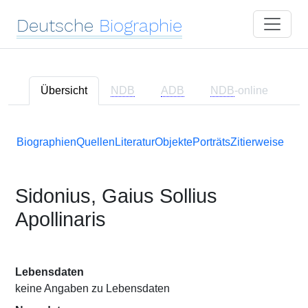
Deutsche
Biographie
Übersicht
NDB
ADB
NDB
-online
Biographien
Quellen
Literatur
Objekte
Porträts
Zitierweise
Sidonius, Gaius Sollius
Apollinaris
Lebensdaten
keine Angaben zu Lebensdaten