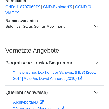
Normdaten
GND: 118797069
|
GND-Explorer
|
OGND
|
VIAF
Namensvarianten
Sidonius, Gaius Sollius Apollinaris
Vernetzte Angebote
Biografische Lexika/Biogramme
* Historisches Lexikon der Schweiz (HLS) [2001-
2014] Autor/in: David Amherdt (2010)
Quellen(nachweise)
Archivportal-D
* Manuscripta Mediaevalia