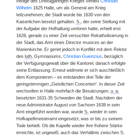
Infolge des Dreißigjährigen Krieges verließ
Christian
Wilhelm
1625 Halle, um als General am Krieg
teilzunehmen; die Stadt wurde bis 1630 von den
Kaiserlichen besetzt gehalten.
S.
, der seine Stellung mit
der Aufgabe der Hofhaltung verloren hatte, erhielt erst
1628, gerade zu einer Zeit versuchter Rekatholisierung in
der Stadt, das Amt eines Director musices an der
Marienkirche. Er geriet jedoch in Konflikt mit dem Rektor
des
luth.
Gymnasiums,
Christian Gueinzius
, bezüglich
der Verfügungsgewalt über die Kantorei; danach erfolgte
seine Entlassung. Erneut widmete er sich auschließlich
dem Komponieren – es entstanden drei Teile der
geringstimmigen „Geistlichen Concerten“. In dieser Zeit
wechselten in Halle mehrfach die Besatzungen,
u. a.
besetzten 1631-35 Schweden die Stadt. Nachdem der
neue Administrator August von Sachsen 1638 in sein
Amt eingeführt worden war, wurde
S.
wieder in sein
Hofkapellmeisteramt eingesetzt, was er bis zu seinem
Tode behielt. Ob die Kapelle wieder ihre frühere Stärke
erreichte, ist ungewiß; auch das Verhältnis zwischen
S.