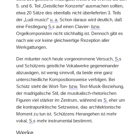
5. und 6. Teil „Geistlicher Konzerte“ ausmachen sollten,
etwa 20 Sätze des ebenfalls nicht überlieferten 3. Teils
der „Ludi musici“
u. a.
Schon daraus wird deutlich, daß
eine Festlegung
S.
s auf einen Clavier-
bzw.
Orgelkomponisten nicht stichhaltig ist. Dennoch gibt es
nach wie vor keine gleichwertige Rezeption aller
Werkgattungen.
Der mitunter noch heute vorgenommene Versuch,
S.
s
und Schützens geistliche Vokalwerke gegeneinander
abzuwägen, ist wenig sinnvoll, da beide eine ganz
unterschiedliche Kompositionsweise verfolgen. Bei
Schütz steht die Wort-Ton-
bzw.
Text-Musik-Beziehung,
der madrigalische Stil, die musikalisch-rhetorischen
Figuren viel stärker im Zentrum, während es
S.
eher um
die kontrapunktische Setzweise, das architektonische
Moment zu tun ist. Schützens Herangehen ist mehr
vokal,
S.
s mehr instrumental bestimmt.
Werke