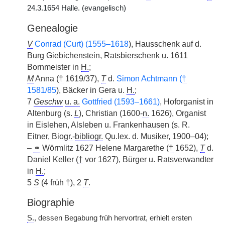
24.3.1654 Halle. (evangelisch)
Genealogie
V
Conrad (Curt) (1555–1618
), Hausschenk auf d.
Burg Giebichenstein, Ratsbierschenk u. 1611
Bornmeister in
H.
;
M
Anna (
†
1619/37),
T
d.
Simon Achtmann (
†
1581/85
), Bäcker in Gera u.
H.
;
7
Geschw
u. a.
Gottfried (1593–1661)
, Hoforganist in
Altenburg (s.
L
), Christian (1600-
n.
1626), Organist
in Eislehen, Alsleben u. Frankenhausen (s. R.
Eitner,
Biogr.
-
bibliogr.
Qu.lex. d. Musiker, 1900–04);
–
⚭
Wörmlitz 1627 Helene Margarethe (
†
1652),
T
d.
Daniel Keller (
†
vor 1627), Bürger u. Ratsverwandter
in
H.
;
5
S
(4 früh †), 2
T
.
Biographie
S.
, dessen Begabung früh hervortrat, erhielt ersten