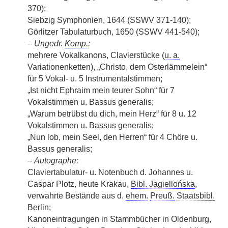
370);
Siebzig Symphonien, 1644 (SSWV 371-140);
Görlitzer Tabulaturbuch, 1650 (SSWV 441-540);
–
Ungedr.
Komp.
:
mehrere Vokalkanons, Clavierstücke (
u. a.
Variationenketten), „Christo, dem Osterlämmelein“
für 5 Vokal- u. 5 Instrumentalstimmen;
„Ist nicht Ephraim mein teurer Sohn“ für 7
Vokalstimmen u. Bassus generalis;
„Warum betrübst du dich, mein Herz“ für 8 u. 12
Vokalstimmen u. Bassus generalis;
„Nun lob, mein Seel, den Herren“ für 4 Chöre u.
Bassus generalis;
–
Autographe:
Claviertabulatur- u. Notenbuch d. Johannes u.
Caspar Plotz, heute Krakau,
Bibl. Jagiellońska
,
verwahrte Bestände aus d.
ehem.
Preuß.
Staatsbibl.
Berlin;
Kanoneintragungen in Stammbücher in Oldenburg,