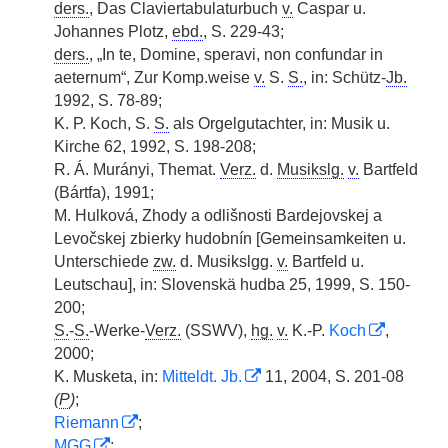
ders.
, Das Claviertabulaturbuch
v.
Caspar u.
Johannes Plotz,
ebd.
, S. 229-43;
ders.
, „In te, Domine, speravi, non confundar in
aeternum“, Zur Komp.weise
v.
S.
S.
, in: Schütz-
Jb.
1992, S. 78-89;
K. P. Koch, S.
S.
als Orgelgutachter, in: Musik u.
Kirche 62, 1992, S. 198-208;
R. Á. Murányi, Themat.
Verz.
d.
Musikslg.
v.
Bartfeld
(Bártfa), 1991;
M. Hulková, Zhody a odlišnosti Bardejovskej a
Levočskej zbierky hudobnín [Gemeinsamkeiten u.
Unterschiede
zw.
d. Musikslgg.
v.
Bartfeld u.
Leutschau], in: Slovenskä hudba 25, 1999, S. 150-
200;
S.
-
S.
-Werke-
Verz.
(SSWV),
hg.
v.
K.-P.
Koch
,
2000;
K. Musketa, in:
Mitteldt. Jb.
11, 2004, S. 201-08
(
P
)
;
Riemann
;
MGG
;