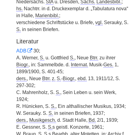
Niedersächs.
StA
u. Dresden,
Sächs.
Landesbibl.
;
hs.
Nachtrr. in d. Druckexemplar d. „Tabulatura nova“
in Halle,
Marienbibl.
;
verschiedene Schriftstücke u. Briefe,
vgl.
Serauky, S.
S.
in seinen Briefen.
Literatur
ADB
30;
A. Werner,
S.
u. Gottfried
S.
, Neue
Btrr.
zu ihrer
Biogr.
, in: Sammelbde. d.
Internat.
Musik-
Ges.
1,
1899/1900, S. 401-45;
ders.
, Neue
Btrr.
z.
S.
-
Biogr.
,
ebd.
13, 1911/12, S.
297-302;
C. Mahrenholz, S.
S.
, Sein Leben u. sein Werk,
1924;
R. Hünicken, S.
S.
, Ein althallischer Musikus, 1934;
W. Serauky. S.
S.
in seinen Briefen, 1937;
ders.
,
Musikgesch.
d. Stadt Halle,
Bd.
2/1, 1939;
E. Gessner, S.
S.
s geistl. Konzerte, 1961;
W. Braun, S.
S.
s
Bearbb.
alter Motetten, in: Archiv f.