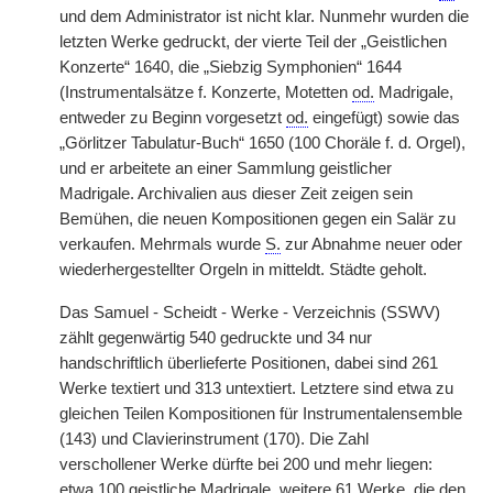
und dem Administrator ist nicht klar. Nunmehr wurden die
letzten Werke gedruckt, der vierte Teil der „Geistlichen
Konzerte“ 1640, die „Siebzig Symphonien“ 1644
(Instrumentalsätze f. Konzerte, Motetten
od.
Madrigale,
entweder zu Beginn vorgesetzt
od.
eingefügt) sowie das
„Görlitzer Tabulatur-Buch“ 1650 (100 Choräle f. d. Orgel),
und er arbeitete an einer Sammlung geistlicher
Madrigale. Archivalien aus dieser Zeit zeigen sein
Bemühen, die neuen Kompositionen gegen ein Salär zu
verkaufen. Mehrmals wurde
S.
zur Abnahme neuer oder
wiederhergestellter Orgeln in mitteldt. Städte geholt.
Das Samuel - Scheidt - Werke - Verzeichnis (SSWV)
zählt gegenwärtig 540 gedruckte und 34 nur
handschriftlich überlieferte Positionen, dabei sind 261
Werke textiert und 313 untextiert. Letztere sind etwa zu
gleichen Teilen Kompositionen für Instrumentalensemble
(143) und Clavierinstrument (170). Die Zahl
verschollener Werke dürfte bei 200 und mehr liegen:
etwa 100 geistliche Madrigale, weitere 61 Werke, die den