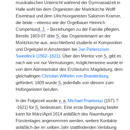
musikalischen Unterricht während der Gymnasialzeit in
Halle wohl bei dem Organisten der Marktkirche Wolff
Eisentraut und dem Ulrichsorganisten Salomon Kramer,
die beide – ebenso wie der Orgelbauer Heinrich
Compenius
d. J.
– Beziehungen zu der Familie pflegten.
Bereits 1603-07 übte
S.
das Organistenamt an der
Moritzkirche aus, anschließend studierte er Komposition
und Orgelspiel in Amsterdam bei
Jan Pieterszoon
Sweelinck (1562–1621)
. Über den Mentor von
S.
gibt es
nach wie vor nur Vermutungen, möglicherweise wurde er
von dem Administrator des Erzbistums Magdeburg, dem
gleichaltrigen
Christian Wilhelm von Brandenburg
gefördert; 1609 wurde
S.
jedenfalls von diesem zum
Hoforganisten berufen.
In der Folgezeit wurde
v. a.
Michael Praetorius
(1571 ?
-1621) für
S.
bedeutsam. Eine erste Begegnung beider
kann für März/April 1614 anläßlich des Naumburger
Fürstentages angenommen werden, weitere Kontakte
anläßlich der im selben Jahr stattfindenden Verlobung