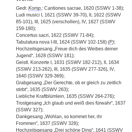
Gedr.
Komp.
:
Cantiones sacrae, 1620 (SSWV 1-38);
Ludi musici I, 1621 (SSWV 39-70), II, 1622 (SSWV
85-101), III, 1625 (verschollen), IV, 1627 (SSWV
159-180);
Concertus sacri, 1622 (SSWV 71-84);
Tabulatura nova I-III, 1624 (SSWV 102-158)
(
P
)
;
Hochzeitsgesang „Freue dich des Weibes deiner
Jugend“, 1628 (SSWV 181);
Geistl. Konzerte I, 1631 (SSWV 182-212), II, 1634
(SSWV 213-262), III, 1635 (SSWV 277-326), IV,
1640 (SSWV 329-369);
Grabgesang „Der Gerechte, ob er gleich zu zeitlich
stirbt“, 1635 (SSWV 263);
Liebliche Kraftblümlein, 1635 (SSWV 264-276);
Trostgesang „Ich glaub und weiß dies fürwahr“, 1637
(SSWV 327);
Dankgesang „Wohlan, so kommet her, ihr
Frommen“, 1637 (SSWV 328);
Hochzeitsgesang „Drei schöne Ding“, 1641 (SSWV