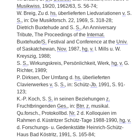
Musikwiss.
19/20, 1962/63, S. 56-74;
W. Breig, Zu d.
hs.
überlieferten Liedvariationen
v.
S.
S.
, in: Die Musikforsch. 22, 1969, S. 318-28;
Dietrich Buxtehude and S.
S.
, An Anniversary
Tribute, The Proceedings of the
Internat.
Buxtehude/
S.
Festival and Conference at the
Univ.
of Saskatchewan,
Nov.
1987,
hg.
v.
I. Mills u. W.
Kreyszig, 1988;
S.
S.
, Wirkungskreis, Persönlichkeit, Werk,
hg.
v.
G.
Richter, 1989;
P. Dirksen, Der Umfang d.
hs.
überlieferten
Clavierwerkes
v.
S.
S.
, in: Schütz-
Jb.
1991, S. 91-
123;
K.-P. Koch, S.
S.
in seinen Beziehungen
z.
Fruchtbringenden
Ges.
, in:
Btrr.
z.
musikal.
Qu.forsch., Protokollbd.
Nr.
2 d. Kolloquien im
Rahmen d. Küstritzer Schütz-Tage 1988-1990,
hg.
v.
d. Forschungs- u. Gedenkstätte Heinrich-Schütz-
Haus Bad Köstritz, 1991, S. 165-84;