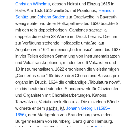
Christian Wilhelms
, dessen Heirat und Einzug 1615 in
Halle. Am 15.8.1619 weilte
S.
mit Praetorius,
Heinrich
Schütz
und
Johann Staden
zur Orgelweihe in Bayreuth,
wenig später wurde er Hofkapellmeister. 1620 brachte
S.
mit den teils doppelchörigen „Cantiones sacrae“ a
cappella die ersten 38 Werke im Druck heraus. Die ihm
zur Verfügung stehende Hofkapelle umfaßte laut
Angaben von 1621 in seinen „Ludi musici“, einer bis 1627
in vier Teilen edierten Sammlung von Instrumentalsätzen
und Vokaltranskriptionen, mindestens 6 Vokalisten und
10 Instrumentalisten. 1622 erschienen die vielstimmigen
„Concertus sacri“ für bis zu drei Chören und Bassus pro
organo im Druck, 1624 die dreibändige „Tabulatura nova“,
ein bis heute bedeutendes Standardwerk für Clavieristen
und Organisten mit Choralbearbeitungen, Kanons,
Tanzsätzen, Variationenketten
u. a.
Die einzelnen Bände
widmete er dem
sächs.
Kf.
Johann Georg I. (1585–
1656)
, dem Markgrafen von Brandenburg sowie den
Bürgermeistern von Nürnberg, Danzig und Hamburg.