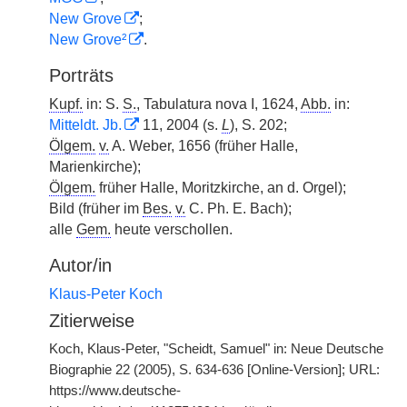
New Grove
;
New Grove²
.
Porträts
Kupf.
in: S.
S.
, Tabulatura nova I, 1624,
Abb.
in:
Mitteldt. Jb.
11, 2004 (s.
L
), S. 202;
Ölgem.
v.
A. Weber, 1656 (früher Halle,
Marienkirche);
Ölgem.
früher Halle, Moritzkirche, an d. Orgel);
Bild (früher im
Bes.
v.
C. Ph. E. Bach);
alle
Gem.
heute verschollen.
Autor/in
Klaus-Peter Koch
Zitierweise
Koch, Klaus-Peter, "Scheidt, Samuel" in: Neue Deutsche
Biographie 22 (2005), S. 634-636 [Online-Version]; URL:
https://www.deutsche-