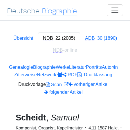
Deutsche
Biographie
Übersicht
NDB
22 (2005)
ADB
30 (1890)
NDB
-online
Genealogie
Biographie
Werke
Literatur
Porträts
Autor/in
Zitierweise
Netzwerk
RDF
Druckfassung
Druckvorlage
vorheriger Artikel
Scan
folgender Artikel
Scheidt
,
Samuel
Komponist, Organist, Kapellmeister,
~
4.11.1587 Halle,
†