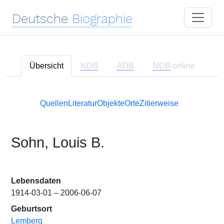
Deutsche
Biographie
Übersicht
NDB
ADB
NDB
-online
Quellen
Literatur
Objekte
Orte
Zitierweise
Sohn, Louis B.
Lebensdaten
1914-03-01 – 2006-06-07
Geburtsort
Lemberg