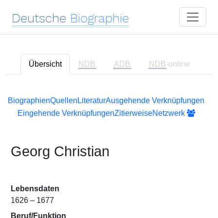
Deutsche
Biographie
Übersicht
NDB
ADB
NDB
-online
Biographien
Quellen
Literatur
Ausgehende Verknüpfungen
Eingehende Verknüpfungen
Zitierweise
Netzwerk
Georg Christian
Lebensdaten
1626 – 1677
Beruf/Funktion