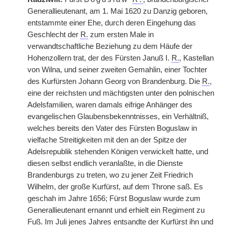
Generallieutenant, am 1. Mai 1620 zu Danzig geboren,
entstammte einer Ehe, durch deren Eingehung das
Geschlecht der
R.
zum ersten Male in
verwandtschaftliche Beziehung zu dem Häufe der
Hohenzollern trat, der des Fürsten Januß I.
R.
, Kastellan
von Wilna, und seiner zweiten Gemahlin, einer Tochter
des Kurfürsten Johann Georg von Brandenburg. Die
R.
,
eine der reichsten und mächtigsten unter den polnischen
Adelsfamilien, waren damals eifrige Anhänger des
evangelischen Glaubensbekenntnisses, ein Verhältniß,
welches bereits den Vater des Fürsten Boguslaw in
vielfache Streitigkeiten mit den an der Spitze der
Adelsrepublik stehenden Königen verwickelt hatte, und
diesen selbst endlich veranlaßte, in die Dienste
Brandenburgs zu treten, wo zu jener Zeit Friedrich
Wilhelm, der große Kurfürst, auf dem Throne saß. Es
geschah im Jahre 1656; Fürst Boguslaw wurde zum
Generallieutenant ernannt und erhielt ein Regiment zu
Fuß. Im Juli jenes Jahres entsandte der Kurfürst ihn und