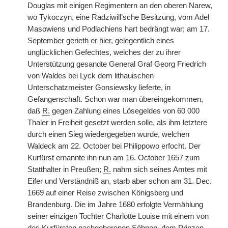
Douglas mit einigen Regimentern an den oberen Narew,
wo Tykoczyn, eine Radziwill’sche Besitzung, vom Adel
Masowiens und Podlachiens hart bedrängt war; am 17.
September gerieth er hier, gelegentlich eines
unglücklichen Gefechtes, welches der zu ihrer
Unterstützung gesandte General Graf Georg Friedrich
von Waldes bei Lyck dem lithauischen
Unterschatzmeister Gonsiewsky lieferte, in
Gefangenschaft. Schon war man übereingekommen,
daß
R.
gegen Zahlung eines Lösegeldes von 60 000
Thaler in Freiheit gesetzt werden solle, als ihm letztere
durch einen Sieg wiedergegeben wurde, welchen
Waldeck am 22. October bei Philippowo erfocht. Der
Kurfürst ernannte ihn nun am 16. October 1657 zum
Statthalter in Preußen;
R.
nahm sich seines Amtes mit
Eifer und Verständniß an, starb aber schon am 31. Dec.
1669 auf einer Reise zwischen Königsberg und
Brandenburg. Die im Jahre 1680 erfolgte Vermählung
seiner einzigen Tochter Charlotte Louise mit einem von