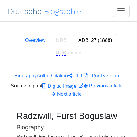
Deutsche
Biographie
Overview
NDB
ADB
27 (1888)
NDB
-online
Biography
Author
Citation
RDF
Print version
Source in print
Previous article
Digital Image
Next article
Radziwill, Fürst Boguslaw
Biography
Radziwill:
Fürst
Boguslaw
R.
, brandenburgischer