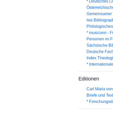
* Deutsches Li
Österreichisc
Gemeinsamer 
Isis Bibliograp
Philologisches
* musiconn - F
Personen im F
Sächsische Bi
Deutsche Fach
Index Theolog
* Internationa
Editionen
Carl Maria vo
Briefe und Tex
* Forschungsd