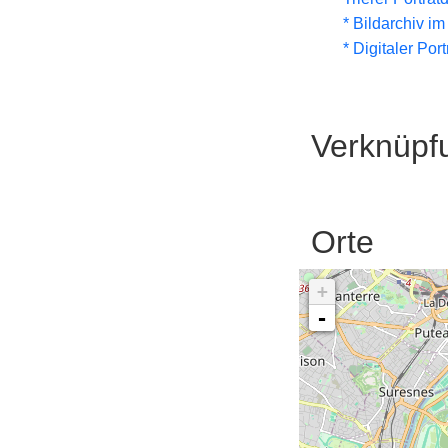
* Bildarchiv i
* Digitaler Por
Verknüpf
Orte
+
-