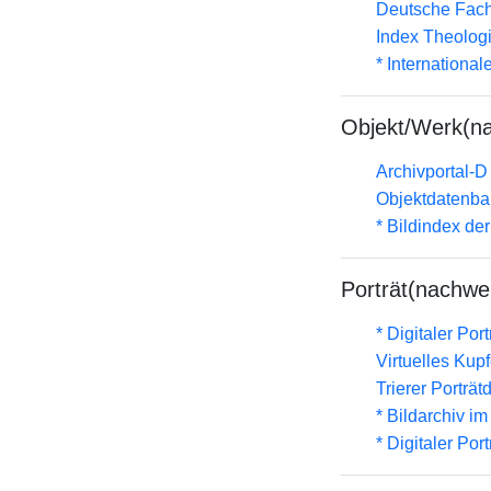
Deutsche Fach
Index Theolog
* Internationa
Objekt/Werk(n
Archivportal-
Objektdatenba
* Bildindex de
Porträt(nachwe
* Digitaler Por
Virtuelles Kup
Trierer Porträ
* Bildarchiv i
* Digitaler Por