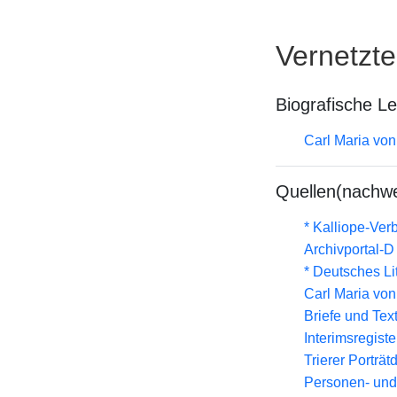
Vernetzt
Biografische L
Carl Maria vo
Quellen(nachwe
* Kalliope-Ve
Archivportal-
* Deutsches Li
Carl Maria vo
Briefe und Tex
Interimsregist
Trierer Porträ
Personen- und