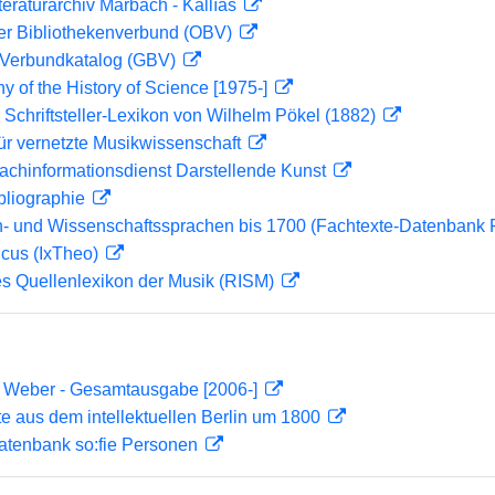
teraturarchiv Marbach - Kallías
her Bibliothekenverbund (OBV)
Verbundkatalog (GBV)
hy of the History of Science [1975-]
 Schriftsteller-Lexikon von Wilhelm Pökel (1882)
ür vernetzte Musikwissenschaft
achinformationsdienst Darstellende Kunst
bliographie
- und Wissenschaftssprachen bis 1700 (Fachtexte-Datenbank
icus (IxTheo)
les Quellenlexikon der Musik (RISM)
n Weber - Gesamtausgabe [2006-]
te aus dem intellektuellen Berlin um 1800
atenbank so:fie Personen