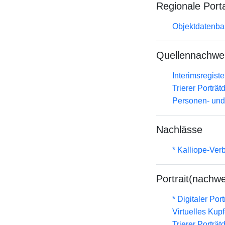
Regionale Port
Objektdatenba
Quellennachwe
Interimsregist
Trierer Porträ
Personen- und
Nachlässe
* Kalliope-Ve
Portrait(nachwe
* Digitaler Por
Virtuelles Kup
Trierer Porträ