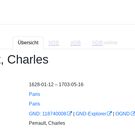
Übersicht
NDB
ADB
NDB
-online
t, Charles
1628-01-12 – 1703-05-16
Paris
Paris
GND: 118740008
|
GND-Explorer
|
OGND
Perrault, Charles