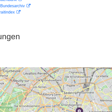
m Bundesarchiv
traitindex
ungen