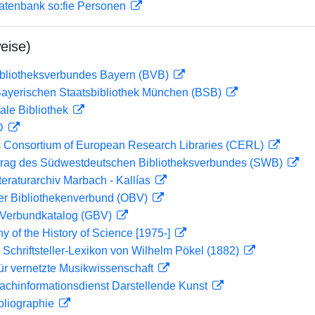
atenbank so:fie Personen
eise)
ibliotheksverbundes Bayern (BVB)
 Bayerischen Staatsbibliothek München (BSB)
ale Bibliothek
 D
 Consortium of European Research Libraries (CERL)
rag des Südwestdeutschen Bibliotheksverbundes (SWB)
teraturarchiv Marbach - Kallías
her Bibliothekenverbund (OBV)
Verbundkatalog (GBV)
hy of the History of Science [1975-]
 Schriftsteller-Lexikon von Wilhelm Pökel (1882)
ür vernetzte Musikwissenschaft
achinformationsdienst Darstellende Kunst
bliographie