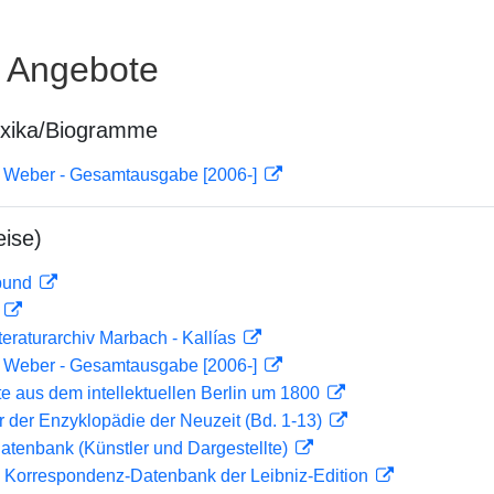
e Angebote
exika/Biogramme
n Weber - Gesamtausgabe [2006-]
ise)
rbund
D
teraturarchiv Marbach - Kallías
n Weber - Gesamtausgabe [2006-]
te aus dem intellektuellen Berlin um 1800
er der Enzyklopädie der Neuzeit (Bd. 1-13)
tdatenbank (Künstler und Dargestellte)
 Korrespondenz-Datenbank der Leibniz-Edition