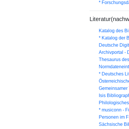
* Forschungsd
Literatur(nachw
Katalog des B
* Katalog der
Deutsche Digit
Archivportal -
Thesaurus des
Normdateneint
* Deutsches Li
Österreichisc
Gemeinsamer 
Isis Bibliograp
Philologisches
* musiconn - F
Personen im F
Sächsische Bi