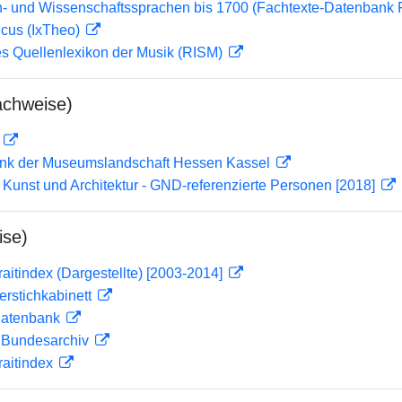
- und Wissenschaftssprachen bis 1700 (Fachtexte-Datenbank
icus (IxTheo)
les Quellenlexikon der Musik (RISM)
achweise)
D
nk der Museumslandschaft Hessen Kassel
r Kunst und Architektur - GND-referenzierte Personen [2018]
ise)
traitindex (Dargestellte) [2003-2014]
ferstichkabinett
tdatenbank
m Bundesarchiv
traitindex