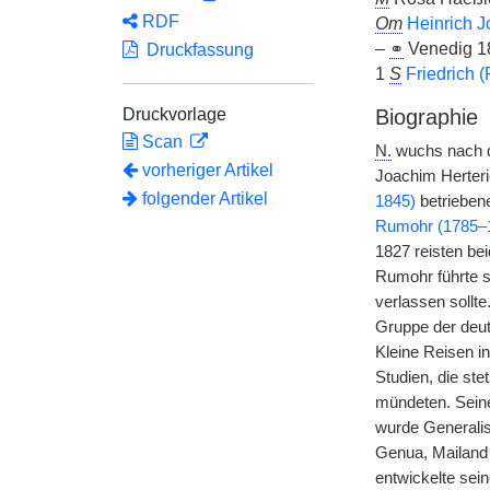
RDF
Om
Heinrich J
–
⚭
Venedig 18
Druckfassung
1
S
Friedrich 
Druckvorlage
Biographie
Scan
N.
wuchs nach de
vorheriger Artikel
Joachim Herteri
folgender Artikel
1845)
betriebene
Rumohr (1785–
1827 reisten be
Rumohr führte s
verlassen sollte
Gruppe der deut
Kleine Reisen i
Studien, die ste
mündeten. Seine
wurde Generalis
Genua, Mailand 
entwickelte sei