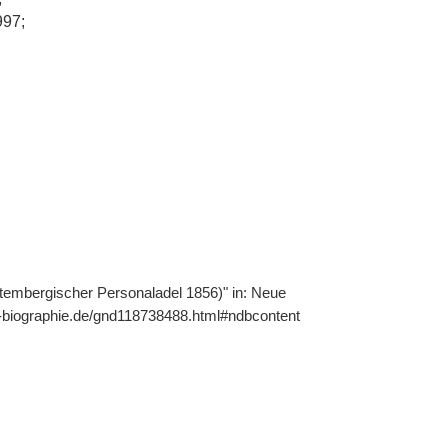
997;
ttembergischer Personaladel 1856)" in: Neue
he-biographie.de/gnd118738488.html#ndbcontent