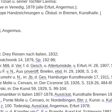
Tizian u. seiner Tochter Lavinia;
e in Venedig, 1878 (alle Erfurt, Angermus.);
uppe Handzeichnungen u. Ölstud. in Bremen, Kunsthalle.
|
t, Angermus.
 Drey Reisen nach Italien, 1832;
unstchronik 14, 1879,
Sp.
192-96;
n:
Mitt.
d.
Ver.
f. d.
Gesch.
u.
Altertumskde.
v.
Erfurt, H. 28, 1907,
u F.
v.
N.
, Aus
unveröff.
Briefen,
ebd.
H. 29, 1908, S. 1-9;
Rumohr u.
N.
, in:
Jb.
d.
Ges.
Hamburger Kunstfreunde 17, 1911, S
e Molle u. Cervaro, in: Der Cicerone 18, 1926, S. 318-26, 484-8
ski, in: Die Kunst 59, 1929, S. 99-104;
mantiker in Italien 1807-1878,
Ausst.kat.
Kunsthalle Bremen 19
.
, Ponte Molle u. Cervaro, in: Nordelbingen,
Btrr.
z.
Kunst- u.
Kul
z.
100. Todestag,
Ausst.kat.
Angermus. Erfurt 1978;
.
N.
u. d. Künstler um C. F.
v.
Rumohr,
Ausst.kat.
Schleswig 1991