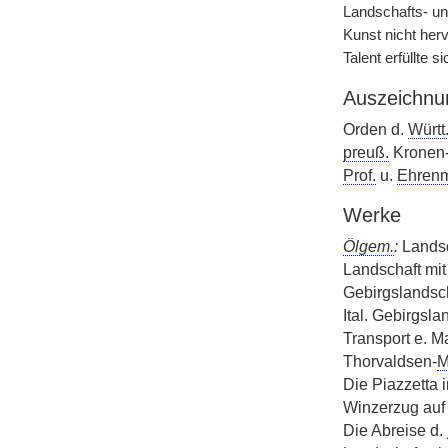
Landschafts- und
Kunst nicht herv
Talent erfüllte 
Auszeichnu
Orden d.
Württ
preuß.
Kronen-
Prof.
u.
Ehrenm
Werke
Ölgem.
:
Landsc
Landschaft mit 
Gebirgslandsc
Ital. Gebirgsl
Transport e. M
Thorvaldsen-
M
Die Piazzetta 
Winzerzug auf
Die Abreise d.