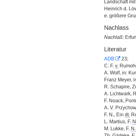
Landschaft mit 
Heinrich d. Löw
e. größere Gr
Nachlass
Nachlaß:
Erfur
Literatur
ADB
23;
C. F.
v.
Rumohr,
A. Wolf, in: K
Franz Meyer, i
R. Schapire, Z
A. Lichtwark, 
F. Noack, Pont
A. V. Przychow
F. N., Ein
dt.
Ro
L. Martius, F.
N
M. Lukke, F.
N.
Th. Gädeke, F