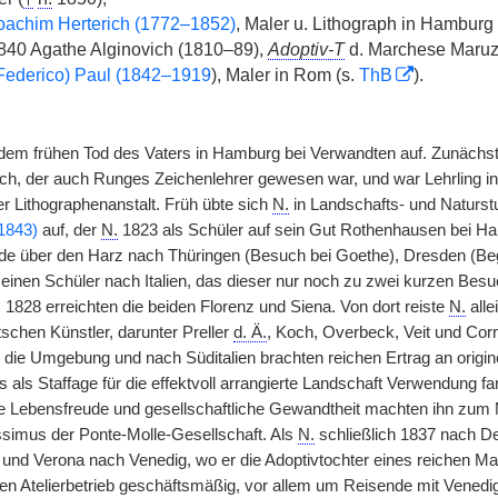
oachim Herterich (1772–1852)
, Maler u. Lithograph in Hamburg 
40 Agathe Alginovich (1810–89),
Adoptiv-T
d. Marchese Maruz
(Federico) Paul (1842–1919
), Maler in Rom (s.
ThB
).
m frühen Tod des Vaters in Hamburg bei Verwandten auf. Zunächst er
ch, der auch Runges Zeichenlehrer gewesen war, und war Lehrling i
r Lithographenanstalt. Früh übte sich
N.
in Landschafts- und Naturst
1843)
auf, der
N.
1823 als Schüler auf sein Gut Rothenhausen bei Ha
ide über den Harz nach Thüringen (Besuch bei Goethe), Dresden (B
einen Schüler
|
nach Italien, das dieser nur noch zu zwei kurzen Bes
. 1828 erreichten die beiden Florenz und Siena. Von dort reiste
N.
alle
schen Künstler, darunter Preller
d. Ä.
, Koch, Overbeck, Veit und Corn
n die Umgebung und nach Süditalien brachten reichen Ertrag an origin
ts als Staffage für die effektvoll arrangierte Landschaft Verwendung fa
 Lebensfreude und gesellschaftliche Gewandtheit machten ihn zum Mi
simus der Ponte-Molle-Gesellschaft. Als
N.
schließlich 1837 nach De
und Verona nach Venedig, wo er die Adoptivtochter eines reichen Mar
nen Atelierbetrieb geschäftsmäßig, vor allem um Reisende mit Vened