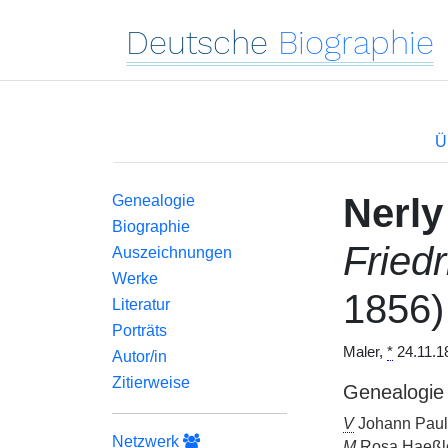
Deutsche
Biographie
Ü
Nerly
Genealogie
Biographie
Friedr
Auszeichnungen
Werke
1856)
Literatur
Porträts
Maler,
*
24.11.18
Autor/in
Zitierweise
Genealogie
V
Johann Paul 
Netzwerk
M
Rosa Haeßle