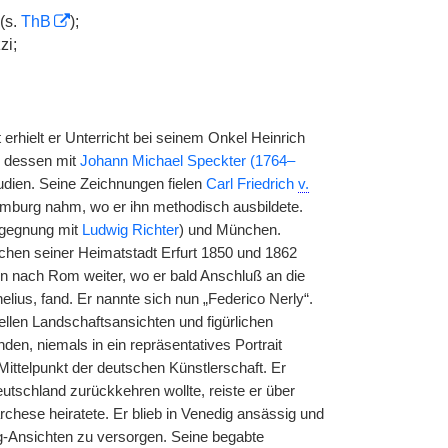
(s.
ThB
);
zi;
hielt er Unterricht bei seinem Onkel Heinrich
n dessen mit
Johann Michael Speckter (1764–
udien. Seine Zeichnungen fielen
Carl Friedrich
v.
mburg nahm, wo er ihn methodisch ausbildete.
egegnung mit
Ludwig Richter
) und München.
uchen seiner Heimatstadt Erfurt 1850 und 1862
in nach Rom weiter, wo er bald Anschluß an die
elius, fand. Er nannte sich nun „Federico Nerly“.
ellen Landschaftsansichten und figürlichen
nden, niemals in ein repräsentatives Portrait
ttelpunkt der deutschen Künstlerschaft. Er
utschland zurückkehren wollte, reiste er über
chese heiratete. Er blieb in Venedig ansässig und
ig-Ansichten zu versorgen. Seine begabte