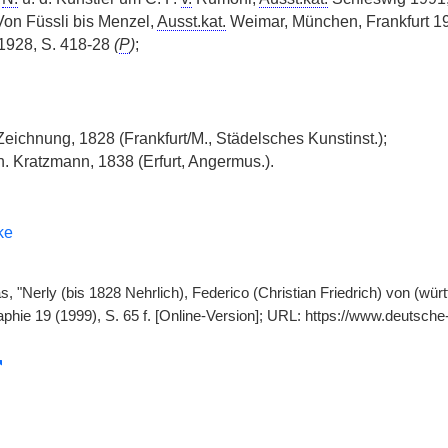
Von Füssli bis Menzel,
Ausst.kat.
Weimar, München, Frankfurt 1
1928, S. 418-28
(
P
)
;
 Zeichnung, 1828 (Frankfurt/M., Städelsches Kunstinst.);
. Kratzmann, 1838 (Erfurt, Angermus.).
ke
 "Nerly (bis 1828 Nehrlich), Federico (Christian Friedrich) von (wür
phie 19 (1999), S. 65 f. [Online-Version]; URL: https://www.deutsc