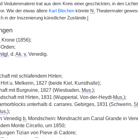
 Vedutenmalerei trat aus dem Kreis einer geschickten, in den Lichtef
or. Wie der etwas ältere
Karl Blechen
könnte
N.
Theatermaler gewesen
sich in der Inszenierung künstlicher Zustände.
|
ngen
.
Krone (1856);
Orden;
itgl.
d.
Ak.
v.
Venedig.
haft mit schlafendem Hirten;
Hirt u. Melkerin, 1827 (beide Kiel, Kunsthalle);
haft mit Burgruine, 1827 (Wiesbaden,
Mus.
);
andschaft mit Hirten, 1831 (Wuppertal, Von-der-Heydt-
Mus.
);
armorblocks unterhalb d. carrares. Gebirges, 1831 (Schwerin,
St
us.
);
in Venedig
b.
Mondschein: Mondnacht am Canal Grande in Vene
 dem Monte Circello, um 1850;
 jungen Tizian von Pieve di Cadore;