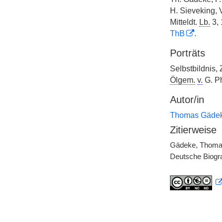
H. Sieveking, 
Mitteldt.
Lb.
3, 
ThB
.
Porträts
Selbstbildnis,
Ölgem.
v.
G. Ph
Autor/in
Thomas Gäde
Zitierweise
Gädeke, Thomas,
Deutsche Biogra