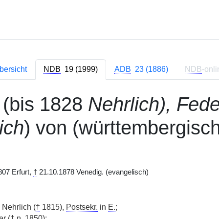
bersicht
NDB
19 (1999)
ADB
23 (1886)
NDB
-onli
(bis 1828
Nehrlich), Fede
ich
) von (württembergisc
07 Erfurt,
†
21.10.1878 Venedig. (evangelisch)
Nehrlich (
†
1815),
Postsekr.
in
E.
;
r (
†
n.
1850);