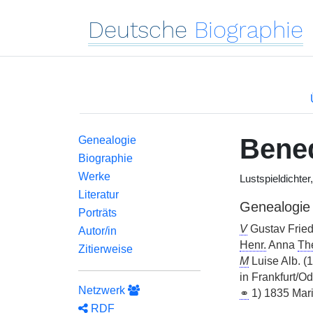
Deutsche
Biographie
Bene
Genealogie
Biographie
Werke
Lustspieldichter
Literatur
Genealogie
Porträts
V
Gustav Fried
Autor/in
Henr.
Anna
Th
Zitierweise
M
Luise Alb. 
in Frankfurt/O
Netzwerk
⚭
1) 1835 Mar
RDF