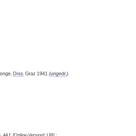
rronge,
Diss.
Graz 1941
(
ungedr.
).
 44 f. [Online-Version]; URL: