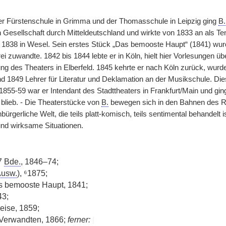
r Fürstenschule in Grimma und der Thomasschule in Leipzig ging
B.
esellschaft durch Mitteldeutschland und wirkte von 1833 an als T
t 1838 in Wesel. Sein erstes Stück „Das bemooste Haupt“ (1841) wurd
erei zuwandte. 1842 bis 1844 lebte er in Köln, hielt hier Vorlesungen
ung des Theaters in Elberfeld. 1845 kehrte er nach Köln zurück, wurd
d 1849 Lehrer für Literatur und Deklamation an der Musikschule. Dies
1855-59 war er Intendant des Stadttheaters in Frankfurt/Main und gin
blieb. - Die Theaterstücke von
B.
bewegen sich in den Bahnen des Rüh
nbürgerliche Welt, die teils platt-komisch, teils sentimental behandel
und wirksame Situationen.
7
Bde.
, 1846–74;
usw.
), ⁶1875;
 bemooste Haupt, 1841;
43;
eise, 1859;
 Verwandten, 1866;
ferner:
|