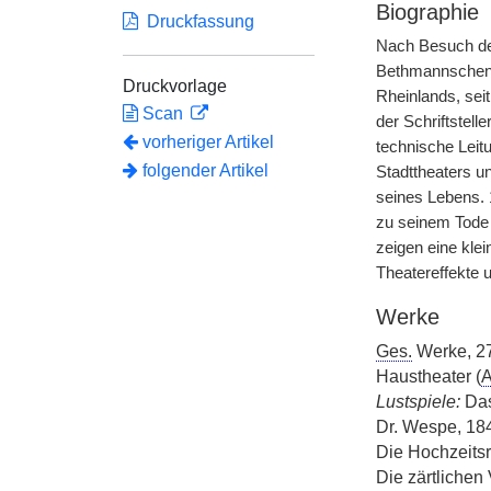
Biographie
Druckfassung
Nach Besuch de
Bethmannschen G
Druckvorlage
Rheinlands, sei
Scan
der Schriftstell
vorheriger Artikel
technische Leit
folgender Artikel
Stadttheaters un
seines Lebens. 
zu seinem Tode 
zeigen eine klei
Theatereffekte 
Werke
Ges.
Werke, 2
Haustheater (
A
Lustspiele:
Das
Dr. Wespe, 18
Die Hochzeitsr
Die zärtlichen