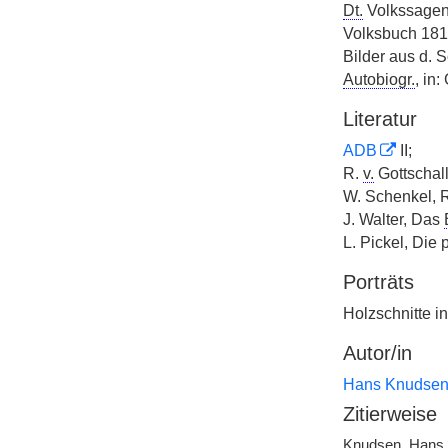
Dt.
Volkssagen
Volksbuch 1813
Bilder aus d. 
Autobiogr.
, in:
Literatur
ADB
II;
R.
v.
Gottschal
W. Schenkel, 
J. Walter, Das
L. Pickel, Die
Porträts
Holzschnitte i
Autor/in
Hans Knudse
Zitierweise
Knudsen, Hans, 