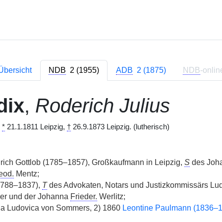
Übersicht
NDB
2 (1955)
ADB
2 (1875)
NDB
-onlin
dix
,
Roderich Julius
,
*
21.1.1811 Leipzig,
†
26.9.1873 Leipzig. (lutherisch)
rich Gottlob (1785–1857), Großkaufmann in Leipzig,
S
des Joha
eod.
Mentz;
(1788–1837),
T
des Advokaten, Notars und Justizkommissärs Lud
der und der Johanna
Frieder.
Werlitz;
ia Ludovica von Sommers, 2) 1860
Leontine Paulmann (1836–