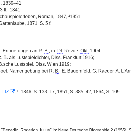
, 1839–41;
 ff., 1841;
Schauspielerleben, Roman, 1847, ²1851;
 Gartenlaube, 1871, S. 5 f.
l, Erinnerungen an R.
B.
, in:
Dt.
Revue,
Okt.
1904;
R.
B.
als Lustspieldichter,
Diss.
Frankfurt 1916;
B.
sche Lustspiel,
Diss.
Wien 1919;
 poet. Namengebung bei R.
B.
, E. Bauernfeld, G. Raeder. A. L'A
n:
LIZ
7, 1846, S. 133, 17, 1851, S. 385, 42, 1864, S. 109.
n
"Benedix, Roderich Julius" in: Neue Deutsche Biographie 2 (1955), S.