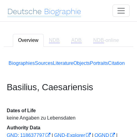
Deutsche
Biographie
Overview
NDB
ADB
NDB
-online
Biographies
Sources
Literature
Objects
Portraits
Citation
Basilius, Caesariensis
Dates of Life
keine Angaben zu Lebensdaten
Authority Data
GND: 118637797
|
GND-Explorer
|
OGND
|