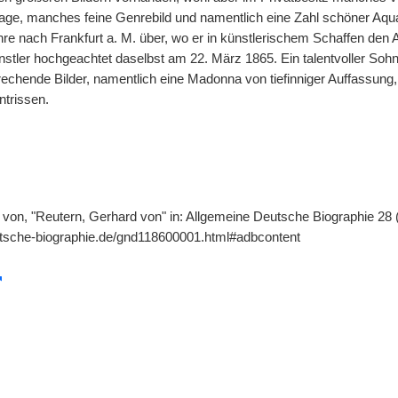
ffage, manches feine Genrebild und namentlich eine Zahl schöner Aqu
ahre nach Frankfurt a. M. über, wo er in künstlerischem Schaffen den
tler hochgeachtet daselbst am 22. März 1865. Ein talentvoller Sohn
prechende Bilder, namentlich eine Madonna von tiefinniger Auffassung
ntrissen.
 von, "Reutern, Gerhard von" in: Allgemeine Deutsche Biographie 28 (
utsche-biographie.de/gnd118600001.html#adbcontent