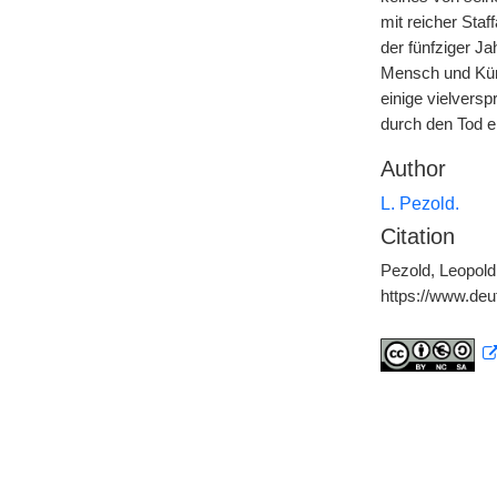
mit reicher Sta
der fünfziger J
Mensch und Küns
einige vielvers
durch den Tod e
Author
L. Pezold.
Citation
Pezold, Leopold
https://www.de