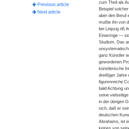
zum Theil als Au
Previous article
Beispiel solche
Next article
aber den Beruf 
mußte ihn von d
bei Leipzig riß
Einarmige — sich
Studium. Das an
unsystematische 
ganz Künstler w
gewordenen Prov
künstlerische I
dreißiger Jahre
figurenreiche C
bald Achtung un
seine vielseiti
in der übrigen G
sich, daß er se
deutschen Kunstw
Abrahams, ist e
keines von sein