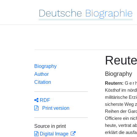
Deutsche
Biographie
Reute
Biography
Biography
Author
Citation
Reutern:
Ger
Kösthof im nördl
militärische Er
RDF
sicherste Weg z
Print version
Reihen der Gard
Officiere ein ni
heute, vertrat 
Source in print
erklärt die ausf
Digital Image