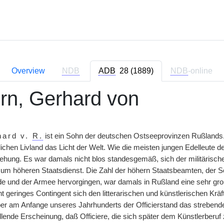
Overview
NDB
ADB
28 (1889)
NDB
-online
rn, Gerhard von
hard v.
R.
ist ein Sohn der deutschen Ostseeprovinzen Rußlands. 
ichen Livland das Licht der Welt. Wie die meisten jungen Edelleute d
ziehung. Es war damals nicht blos standesgemäß, sich der militäris
um höheren Staatsdienst. Die Zahl der höhern Staatsbeamten, der Schr
e und der Armee hervorgingen, war damals in Rußland eine sehr gro
cht geringes Contingent sich den litterarischen und künstlerischen Krä
aber am Anfange unseres Jahrhunderts der Officierstand das strebend
allende Erscheinung, daß Officiere, die sich später dem Künstlerberu