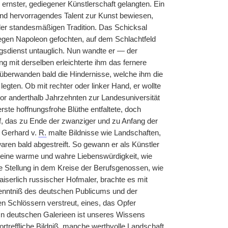
u ernster, gediegener Künstlerschaft gelangten. Ein
nd hervorragendes Talent zur Kunst bewiesen,
der standesmäßigen Tradition. Das Schicksal
gegen Napoleon gefochten, auf dem Schlachtfeld
gsdienst untauglich. Nun wandte er — der
ng mit derselben erleichterte ihm das fernere
 überwanden bald die Hindernisse, welche ihm die
legten. Ob mit rechter oder linker Hand, er wollte
vor anderthalb Jahrzehnten zur Landesuniversität
ste hoffnungsfrohe Blüthe entfaltete, doch
f, das zu Ende der zwanziger und zu Anfang der
. Gerhard v.
R.
malte Bildnisse wie Landschaften,
aren bald abgestreift. So gewann er als Künstler
seine warme und wahre Liebenswürdigkeit, wie
de Stellung in dem Kreise der Berufsgenossen, wie
kaiserlich russischer Hofmaler, brachte es mit
Kenntniß des deutschen Publicums und der
en Schlössern verstreut, eines, das Opfer
 In deutschen Galerieen ist unseres Wissens
rtreffliche Bildniß, manche werthvolle Landschaft