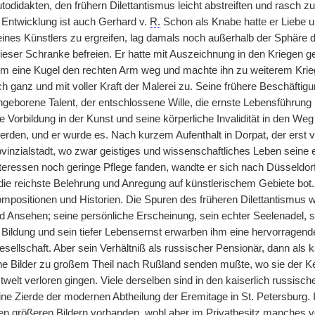
todidakten, den frühern Dilettantismus leicht abstreiften und rasch z
r Entwicklung ist auch Gerhard v.
R.
Schon als Knabe hatte er Liebe u
eines Künstlers zu ergreifen, lag damals noch außerhalb der Sphäre 
ieser
|
Schranke befreien. Er hatte mit Auszeichnung in den Kriegen 
 ihm eine Kugel den rechten Arm weg und machte ihn zu weiterem Krie
 ganz und mit voller Kraft der Malerei zu. Seine frühere Beschäftigu
geborene Talent, der entschlossene Wille, die ernste Lebensführung
Vorbildung in der Kunst und seine körperliche Invalidität in den Weg 
erden, und er wurde es. Nach kurzem Aufenthalt in Dorpat, der erst 
inzialstadt, wo zwar geistiges und wissenschaftliches Leben seine er
nteressen noch geringe Pflege fanden, wandte er sich nach Düsseldor
 die reichste Belehrung und Anregung auf künstlerischem Gebiete bot
ompositionen und Historien. Die Spuren des früheren Dilettantismus w
d Ansehen; seine persönliche Erscheinung, sein echter Seelenadel, 
ge Bildung und sein tiefer Lebensernst erwarben ihm eine hervorragen
esellschaft. Aber sein Verhältniß als russischer Pensionär, dann als 
ine Bilder zu großem Theil nach Rußland senden mußte, wo sie der 
elt verloren gingen. Viele derselben sind in den kaiserlich russisch
ine Zierde der modernen Abtheilung der Eremitage in St. Petersburg.
en größeren Bildern vorhanden, wohl aber im Privatbesitz manches vo