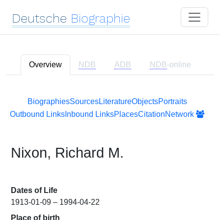
Deutsche
Biographie
Overview
NDB
ADB
NDB
-online
Biographies
Sources
Literature
Objects
Portraits
Outbound Links
Inbound Links
Places
Citation
Network
Nixon, Richard M.
Dates of Life
1913-01-09 – 1994-04-22
Place of birth